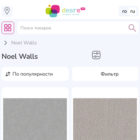
ro
ru
Noel Walls
Noel Walls
Строительство и ремонт
по популярности
Фильтр
Обои
AddCardToFavourite
Add