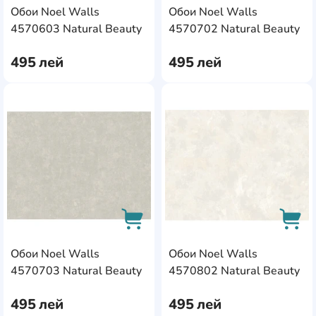
Обои Noel Walls
Обои Noel Walls
AddCardToCart
AddC
4570603 Natural Beauty
4570702 Natural Beauty
495
лей
495
лей
AddCardToFavourite
Add
Обои Noel Walls
Обои Noel Walls
AddCardToCart
AddC
4570703 Natural Beauty
4570802 Natural Beauty
495
лей
495
лей