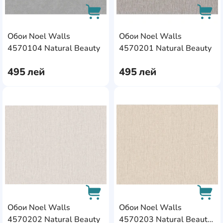
Обои Noel Walls
Обои Noel Walls
AddCardToCart
AddC
4570104 Natural Beauty
4570201 Natural Beauty
495
лей
495
лей
AddCardToFavourite
Add
Обои Noel Walls
Обои Noel Walls
4570202 Natural Beauty
4570203 Natural Beauty