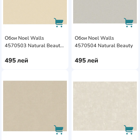
Обои Noel Walls
Обои Noel Walls
AddCardToCart
AddC
4570503 Natural Beauty
4570504 Natural Beauty
(2502161)
495
лей
495
лей
AddCardToFavourite
Add