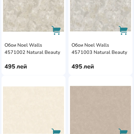
Обои Noel Walls
Обои Noel Walls
AddCardToCart
AddC
4571002 Natural Beauty
4571003 Natural Beauty
495
лей
495
лей
AddCardToFavourite
Add