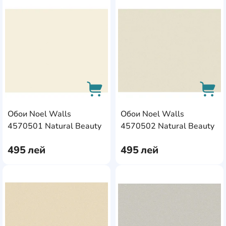
AddCardToFavourite
Add
Обои Noel Walls
Обои Noel Walls
AddCardToCart
AddC
4570501 Natural Beauty
4570502 Natural Beauty
495
лей
495
лей
AddCardToFavourite
Add