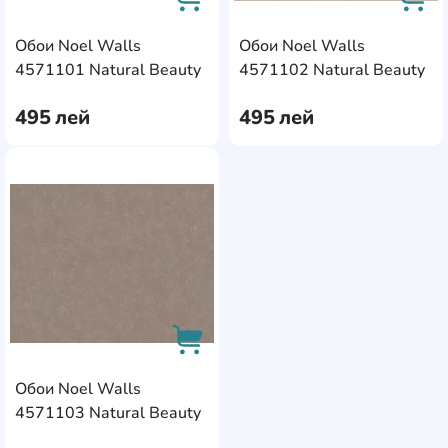
Обои Noel Walls
Обои Noel Walls
AddCardToCart
AddC
4571101 Natural Beauty
4571102 Natural Beauty
495
лей
495
лей
AddCardToFavourite
Обои Noel Walls
AddCardToCart
4571103 Natural Beauty