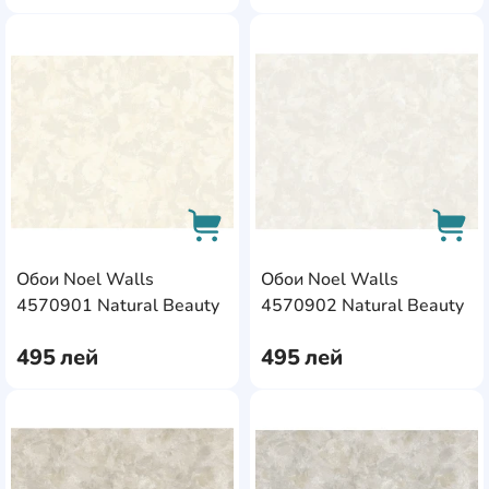
AddCardToFavourite
Add
Обои Noel Walls
Обои Noel Walls
AddCardToCart
AddC
4570901 Natural Beauty
4570902 Natural Beauty
495
лей
495
лей
AddCardToFavourite
Add