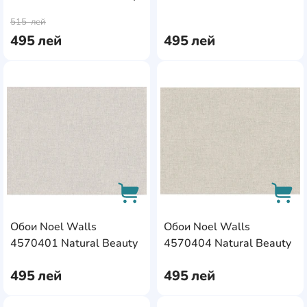
AddCardToCart
AddC
(2502161)
515
лей
495
лей
495
лей
AddCardToFavourite
Add
Обои Noel Walls
Обои Noel Walls
AddCardToCart
AddC
4570401 Natural Beauty
4570404 Natural Beauty
495
лей
495
лей