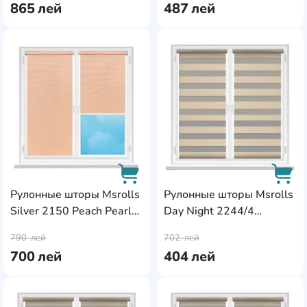
865
лей
487
лей
AddCardToFavourite
Add
Рулонные шторы Msrolls
Рулонные шторы Msrolls
Silver 2150 Peach Pearl
Day Night 2244/4
AddCardToCart
AddC
0.80x1.70m
Beige/Gray 0.70x1.70m
790
лей
702
лей
700
лей
404
лей
AddCardToFavourite
Add