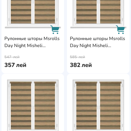
Рулонные шторы Msrolls
Рулонные шторы Msrolls
Day Night Misheli
Day Night Misheli
AddCardToCart
AddC
10687/8 Coffee
10687/8 Coffee
547
лей
585
лей
0.50x1.70m
0.55x1.70m
357
лей
382
лей
AddCardToFavourite
Add