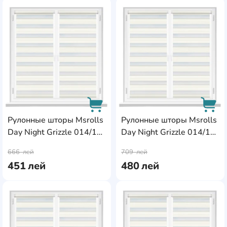
AddCardToFavourite
Add
Рулонные шторы Msrolls
Рулонные шторы Msrolls
Day Night Grizzle 014/1
Day Night Grizzle 014/1
AddCardToCart
AddC
White 0.60x1.70m
White 0.65x1.70m
666
лей
709
лей
451
лей
480
лей
AddCardToFavourite
Add