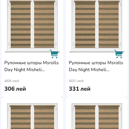
AddCardToFavourite
Add
Рулонные шторы Msrolls
Рулонные шторы Msrolls
Day Night Misheli
Day Night Misheli
AddCardToCart
AddC
10687/8 Coffee
10687/8 Coffee
468
лей
507
лей
0.40x1.70m
0.45x1.70m
306
лей
331
лей
AddCardToFavourite
Add