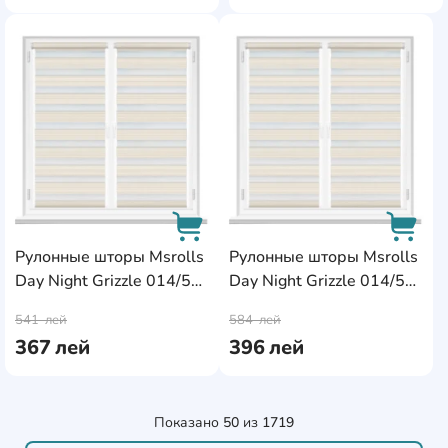
AddCardToFavourite
AddC
Рулонные шторы Msrolls
Рулонные шторы Msrolls
Day Night Grizzle 014/5
Day Night Grizzle 014/5
AddCardToCart
AddCa
Beige 0.45x1.70m
Beige 0.50x1.70m
541
лей
584
лей
367
лей
396
лей
Показано
50
из
1719