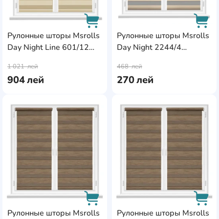
Рулонные шторы Msrolls
Рулонные шторы Msrolls
Day Night Line 601/12
Day Night 2244/4
AddCardToCart
AddC
Platinum 0.95x1.70m
Beige/Gray 0.40x1.70m
1 021
лей
468
лей
904
лей
270
лей
AddCardToFavourite
Add
Рулонные шторы Msrolls
Рулонные шторы Msrolls