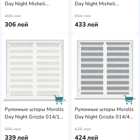
Day Night Misheli
Day Night Misheli
AddCardToCart
AddC
10687/5 Maro
10687/5 Maro
468
лей
664
лей
0.40x1.70m
0.65x1.70m
306
лей
433
лей
AddCardToFavourite
Add
Рулонные шторы Msrolls
Рулонные шторы Msrolls
Day Night Grizzle 014/1
Day Night Grizzle 014/40
AddCardToCart
AddC
White 0.40x1.70m
Black 0.55x1.70m
500
лей
625
лей
339
лей
424
лей