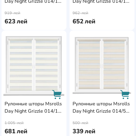
Day Night Grizzle 014/1
Day Night Grizzle 014/1
AddCardToCart
AddC
White 0.90x1.70m
White 0.95x1.70m
919
лей
962
лей
623
лей
652
лей
AddCardToFavourite
Add
Рулонные шторы Msrolls
Рулонные шторы Msrolls
Day Night Grizzle 014/1
Day Night Grizzle 014/5
AddCardToCart
AddC
White 1.00x1.70m
Beige 0.40x1.70m
1 005
лей
500
лей
681
лей
339
лей