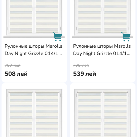
Рулонные шторы Msrolls
Рулонные шторы Msrolls
Day Night Grizzle 014/1
Day Night Grizzle 014/1
AddCardToCart
AddC
White 0.70x1.70m
White 0.75x1.70m
750
лей
795
лей
508
лей
539
лей
AddCardToFavourite
Add