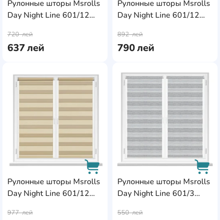
Рулонные шторы Msrolls
Рулонные шторы Msrolls
Day Night Line 601/12
Day Night Line 601/12
AddCardToCart
AddC
Platinum 0.60x1.70m
Platinum 0.80x1.70m
720
лей
892
лей
637
лей
790
лей
AddCardToFavourite
Add
Рулонные шторы Msrolls
Рулонные шторы Msrolls
Day Night Line 601/12
Day Night Line 601/3
AddCardToCart
AddC
Platinum 0.90x1.70m
Grey 0.40x1.70m
977
лей
550
лей