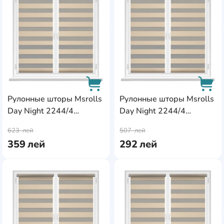
Рулонные шторы Msrolls
Рулонные шторы Msrolls
Day Night 2244/4
Day Night 2244/4
AddCardToCart
AddC
Beige/Gray 0.60x1.70m
Beige/Gray 0.45x1.70m
623
лей
507
лей
359
лей
292
лей
AddCardToFavourite
Add