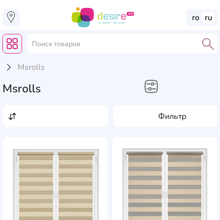
ro
ru
Msrolls
Msrolls
Дом, Сад, Ремонт
Фильтр
Рулонные шторы
AddCardToFavourite
Add