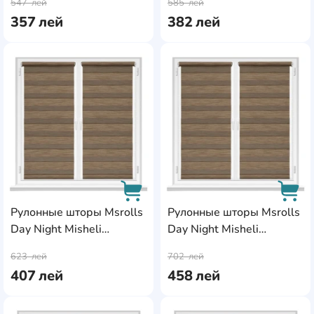
547
лей
585
лей
0.50x1.70m
0.55x1.70m
357
лей
382
лей
AddCardToFavourite
Add
Рулонные шторы Msrolls
Рулонные шторы Msrolls
Day Night Misheli
Day Night Misheli
AddCardToCart
AddC
10687/5 Maro
10687/5 Maro
623
лей
702
лей
0.60x1.70m
0.70x1.70m
407
лей
458
лей