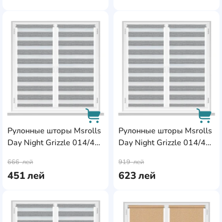
AddCardToFavourite
Add
Рулонные шторы Msrolls
Рулонные шторы Msrolls
Day Night Grizzle 014/40
Day Night Grizzle 014/40
AddCardToCart
AddC
Black 0.60x1.70m
Black 0.90x1.70m
666
лей
919
лей
451
лей
623
лей
AddCardToFavourite
Add