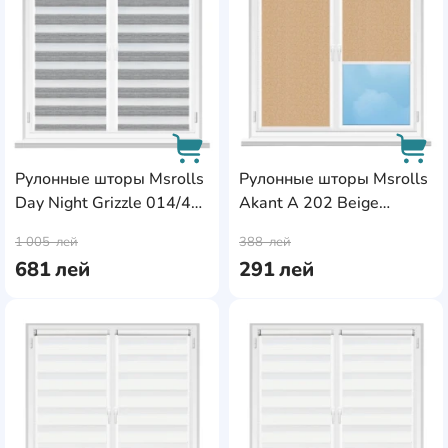
Рулонные шторы Msrolls
Рулонные шторы Msrolls
Day Night Grizzle 014/40
Akant A 202 Beige
AddCardToCart
AddC
Black 1.00x1.70m
0.50x1.70m
1 005
лей
388
лей
681
лей
291
лей
AddCardToFavourite
Add