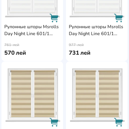
Рулонные шторы Msrolls
Рулонные шторы Msrolls
Day Night Line 601/1
Day Night Line 601/1
AddCardToCart
AddC
White 0.65x1.70m
White 0.90x1.70m
761
лей
977
лей
570
лей
731
лей
AddCardToFavourite
Add