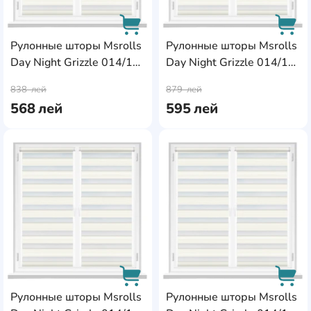
Рулонные шторы Msrolls
Рулонные шторы Msrolls
Day Night Grizzle 014/1
Day Night Grizzle 014/1
AddCardToCart
AddC
White 0.80x1.70m
White 0.85x1.70m
838
лей
879
лей
568
лей
595
лей
AddCardToFavourite
Add
Рулонные шторы Msrolls
Рулонные шторы Msrolls