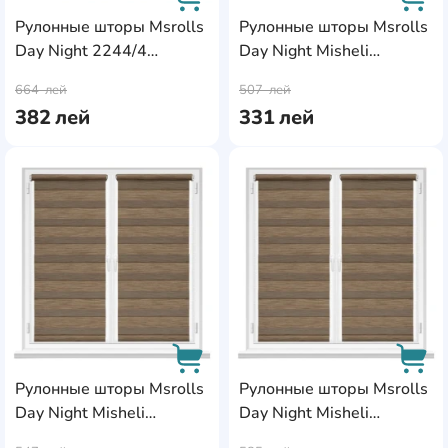
Рулонные шторы Msrolls
Рулонные шторы Msrolls
Day Night 2244/4
Day Night Misheli
AddCardToCart
AddC
Beige/Gray 0.65x1.70m
10687/5 Maro
664
лей
507
лей
0.45x1.70m
382
лей
331
лей
AddCardToFavourite
Add
Рулонные шторы Msrolls
Рулонные шторы Msrolls
Day Night Misheli
Day Night Misheli
AddCardToCart
AddC
10687/5 Maro
10687/5 Maro