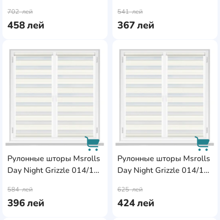
AddCardToCart
AddC
10687/8 Coffee
White 0.45x1.70m
702
лей
541
лей
0.70x1.70m
458
лей
367
лей
AddCardToFavourite
Add
Рулонные шторы Msrolls
Рулонные шторы Msrolls
Day Night Grizzle 014/1
Day Night Grizzle 014/1
AddCardToCart
AddC
White 0.50x1.70m
White 0.55x1.70m
584
лей
625
лей
396
лей
424
лей