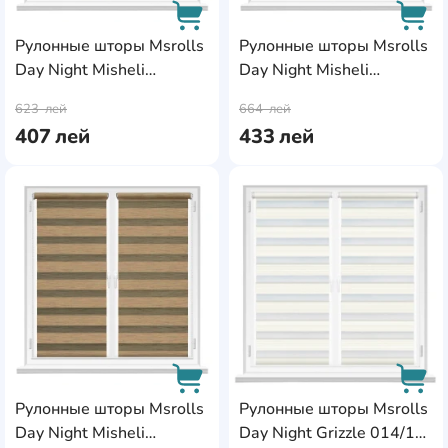
Рулонные шторы Msrolls
Рулонные шторы Msrolls
Day Night Misheli
Day Night Misheli
AddCardToCart
AddC
10687/8 Coffee
10687/8 Coffee
623
лей
664
лей
0.60x1.70m
0.65x1.70m
407
лей
433
лей
AddCardToFavourite
Add
Рулонные шторы Msrolls
Рулонные шторы Msrolls
Day Night Misheli
Day Night Grizzle 014/1