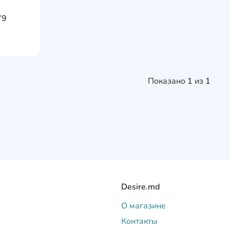
AddCardToFavourite
AddCardToCart
79
Показано
1
из
1
Desire.md
О магазине
Контакты