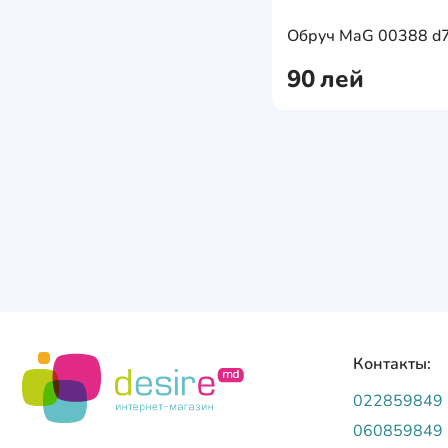
Обруч MaG 00388 d
90
лей
Контакты:
022859849
060859849