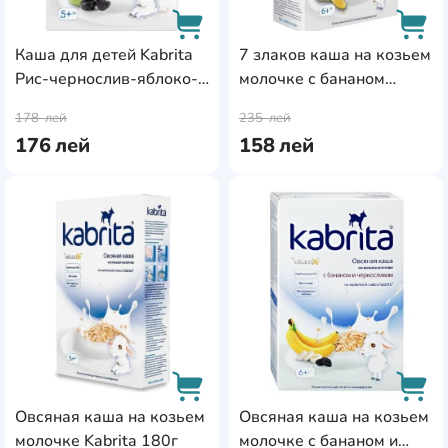
Каша для детей Kabrita
7 злаков каша на козьем
Рис-чернослив-яблоко-
молочке с бананом
AddCardToCart
AddC
козье молоко 7х180g
Kabrita 180г
178
лей
235
лей
(029810)
176
лей
158
лей
AddCardToFavourite
Add
Овсяная каша на козьем
Овсяная каша на козьем
молочке Kabrita 180г
молочке с бананом и