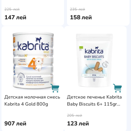
AddCardToCart
AddC
черносливом Kabrita
225
лей
235
лей
180г
147
лей
158
лей
AddCardToFavourite
AddC
Детская молочная смесь
Детское печенье Kabrita
Kabrita 4 Gold 800g
Baby Biscuits 6+ 115gr
AddCardToCart
AddCa
(029676)
205
лей
907
лей
123
лей