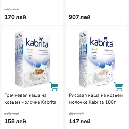
AddCardToCart
AddC
тыквой Kabrita 180г
245
лей
170
лей
907
лей
AddCardToFavourite
Add
Гречневая каша на
Рисовая каша на козьем
козьем молочке Kabrita
молочке Kabrita 180г
AddCardToCart
AddC
180г
235
лей
225
лей
158
лей
147
лей