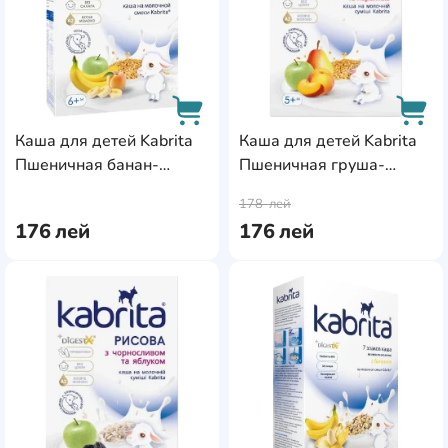
Каша для детей Kabrita
Каша для детей Kabrita
Пшеничная банан-
Пшеничная груша-
AddCardToCart
AddC
яблоко-абрикос-козье
яблоко-персик-козье
178
лей
молоко 7х180g
молоко 7х180g (029811)
176
лей
176
лей
AddCardToFavourite
Add