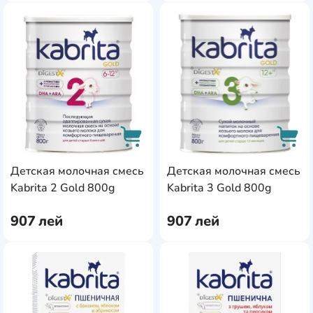
AddCardToFavourite
Add
Детская молочная смесь
Детская молочная смесь
AddCardToCart
AddC
Kabrita 2 Gold 800g
Kabrita 3 Gold 800g
907
лей
907
лей
AddCardToFavourite
Add