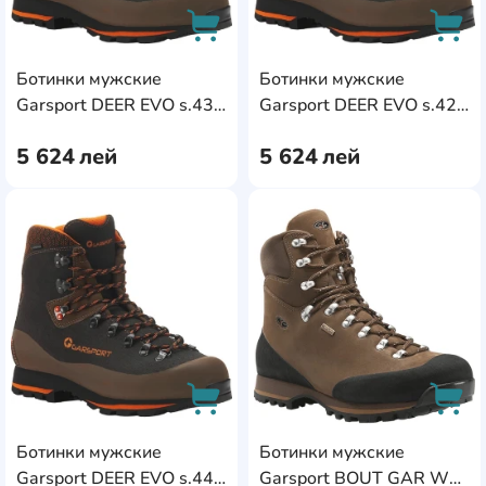
Ботинки мужские
Ботинки мужские
AddCardToCart
AddC
Garsport DEER EVO s.43
Garsport DEER EVO s.42
Brown
Brown
5 624
лей
5 624
лей
AddCardToFavourite
Add
Ботинки мужские
Ботинки мужские
AddCardToCart
AddC
Garsport DEER EVO s.44
Garsport BOUT GAR WP