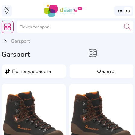
ro
ru
Garsport
Garsport
Fashion
по популярности
Фильтр
Ботинки
Кроссовки
AddCardToFavourite
Add