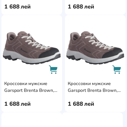
1 688
лей
1 688
лей
AddCardToFavourite
Add
Кроссовки мужские
Кроссовки мужские
AddCardToCart
AddC
Garsport Brenta Brown,
Garsport Brenta Brown,
s.42
s.44
1 688
лей
1 688
лей
AddCardToFavourite
AddC