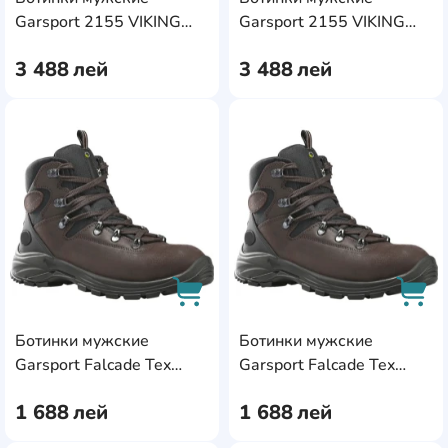
AddCardToCart
AddC
Garsport 2155 VIKING
Garsport 2155 VIKING
WP s.42 Brown
WP s.43 Brown
3 488
лей
3 488
лей
AddCardToFavourite
Add
Ботинки мужские
Ботинки мужские
AddCardToCart
AddC
Garsport Falcade Tex
Garsport Falcade Tex
Brown, s.43
Brown, s.44
1 688
лей
1 688
лей