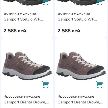
Ботинки мужские
Ботинки мужские
AddCardToCart
AddC
Garsport Stelvio WP
Garsport Stelvio WP
Brown, s.44
Brown, s.45
2 588
лей
2 588
лей
AddCardToFavourite
Add
Кроссовки мужские
Кроссовки мужские
AddCardToCart
AddC
Garsport Brenta Brown,
Garsport Brenta Brown,
s.40
s.41