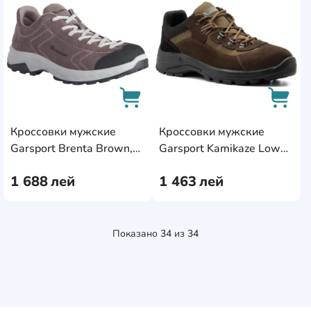
Кроссовки мужские
Кроссовки мужские
AddCardToCart
AddCa
Garsport Brenta Brown,
Garsport Kamikaze Low
s.45
Green, s.43
1 688
лей
1 463
лей
Показано
34
из
34