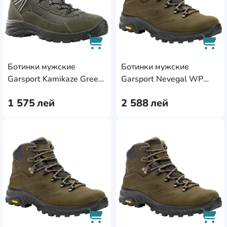
Ботинки мужские
Ботинки мужские
AddCardToCart
AddC
Garsport Kamikaze Green,
Garsport Nevegal WP
s.43
Olive, s.40
1 575
лей
2 588
лей
AddCardToFavourite
Add