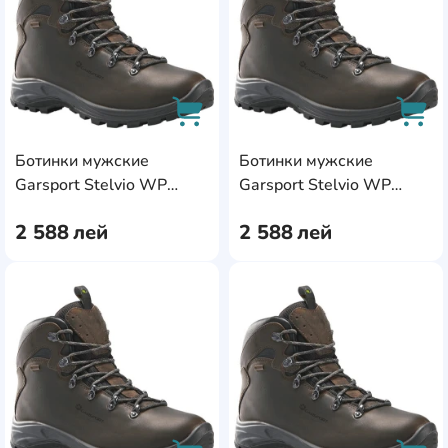
Ботинки мужские
Ботинки мужские
AddCardToCart
AddC
Garsport Stelvio WP
Garsport Stelvio WP
Brown, s.42
Brown, s.43
2 588
лей
2 588
лей
AddCardToFavourite
Add