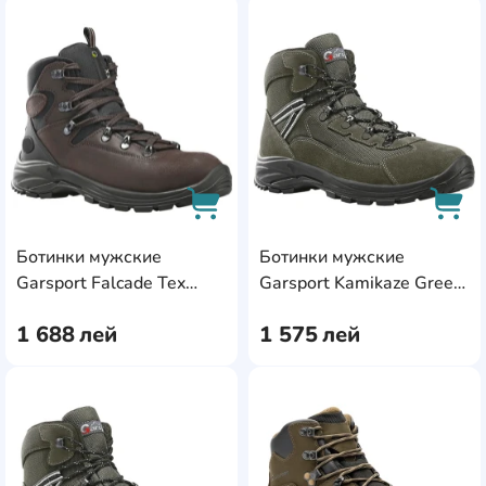
AddCardToFavourite
Add
Ботинки мужские
Ботинки мужские
AddCardToCart
AddC
Garsport Falcade Tex
Garsport Kamikaze Green,
Brown, s.45
s.41
1 688
лей
1 575
лей
AddCardToFavourite
Add