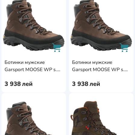
AddCardToFavourite
Add
Ботинки мужские
Ботинки мужские
AddCardToCart
AddC
Garsport MOOSE WP s.43
Garsport MOOSE WP s.42
Brown
Brown
3 938
лей
3 938
лей
AddCardToFavourite
Add