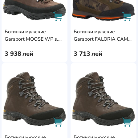
Ботинки мужские
Ботинки мужские
AddCardToCart
AddC
Garsport MOOSE WP s.44
Garsport FALORIA CAMO
Brown
s.44
3 938
лей
3 713
лей
AddCardToFavourite
Add
Ботинки мужские
Ботинки мужские