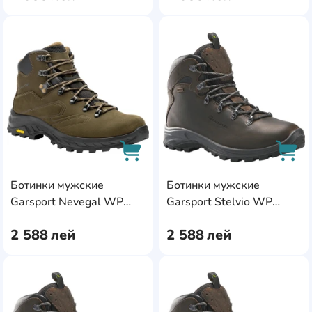
AddCardToFavourite
Add
Ботинки мужские
Ботинки мужские
AddCardToCart
AddC
Garsport Nevegal WP
Garsport Stelvio WP
Olive, s.45
Brown, s.41
2 588
лей
2 588
лей
AddCardToFavourite
Add