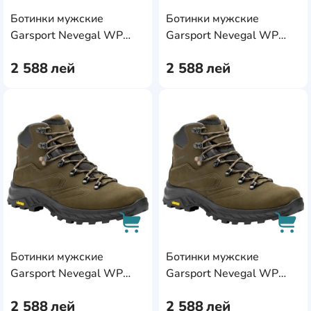
Ботинки мужские
Ботинки мужские
AddCardToCart
AddC
Garsport Nevegal WP
Garsport Nevegal WP
Olive, s.41
Olive, s.42
2 588
лей
2 588
лей
AddCardToFavourite
Add
Ботинки мужские
Ботинки мужские
AddCardToCart
AddC
Garsport Nevegal WP
Garsport Nevegal WP
Olive, s.43
Olive, s.44
2 588
лей
2 588
лей