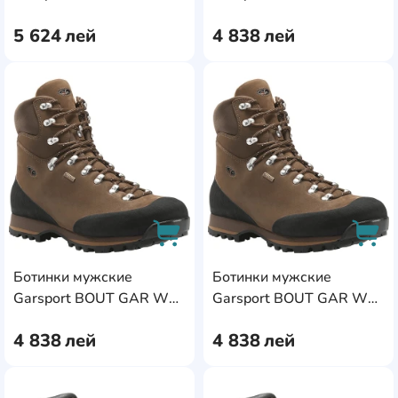
Brown
s.42 Brown
5 624
лей
4 838
лей
AddCardToFavourite
Add
Ботинки мужские
Ботинки мужские
AddCardToCart
AddC
Garsport BOUT GAR WP
Garsport BOUT GAR WP
s.43 Brown
s.44 Brown
4 838
лей
4 838
лей