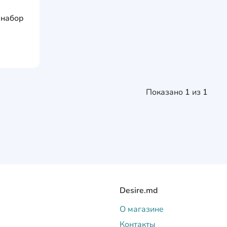
AddCardToFavourite
e набор
AddCardToCart
Показано
1
из
1
Desire.md
О магазине
Контакты