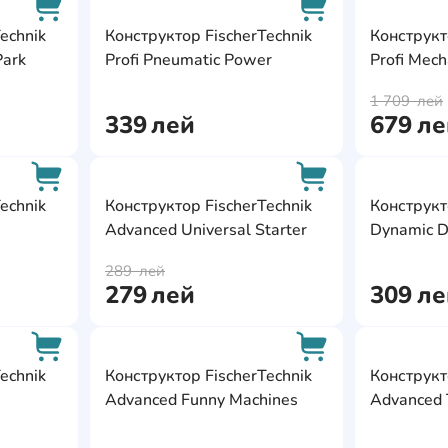
AddCardToFavourite
AddCardToFavour
echnik
Конструктор FischerTechnik
Конструкт
Park
Profi Pneumatic Power
Profi Mech
AddCardToCart
AddCardToCart
1 709
лей
339
лей
679
ле
AddCardToFavourite
AddCardToFavour
echnik
Конструктор FischerTechnik
Конструкт
Advanced Universal Starter
Dynamic 
AddCardToCart
AddCardToCart
289
лей
279
лей
309
ле
AddCardToFavourite
AddCardToFavour
echnik
Конструктор FischerTechnik
Конструкт
Advanced Funny Machines
Advanced 
AddCardToCart
AddCardToCart