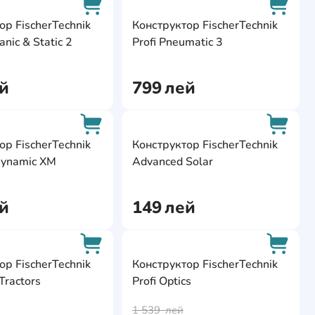
ite
AddCardToFavourite
AddCa
ор FischerTechnik
Конструктор FischerTechnik
anic & Static 2
Profi Pneumatic 3
AddCardToCart
AddCa
й
799
лей
ite
AddCardToFavourite
AddCa
ор FischerTechnik
Конструктор FischerTechnik
Dynamic XM
Advanced Solar
AddCardToCart
AddCa
й
149
лей
ite
AddCardToFavourite
AddCa
ор FischerTechnik
Конструктор FischerTechnik
Tractors
Profi Optics
AddCardToCart
AddCa
1 539
лей