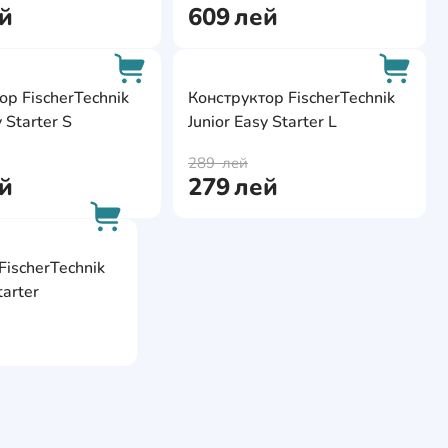
й
609
лей
ite
AddCardToFavourite
AddCa
ор FischerTechnik
Конструктор FischerTechnik
y Starter S
Junior Easy Starter L
AddCardToCart
AddCa
289
лей
й
279
лей
e
AddCardToFavourite
FischerTechnik
AddCardToCart
tarter