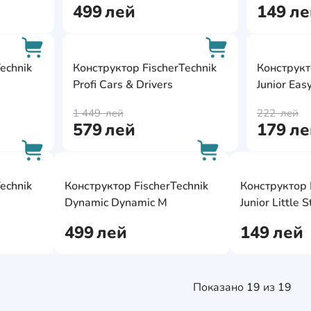
499
лей
149
ле
AddCardToFavourite
AddCardToFavour
echnik
Конструктор FischerTechnik
Конструкт
Profi Cars & Drivers
Junior Eas
AddCardToCart
AddCardToCart
1 449
лей
222
лей
579
лей
179
ле
AddCardToFavourite
AddCardToFavourit
echnik
Конструктор FischerTechnik
Конструктор 
AddCardToCart
AddCardToCart
Dynamic Dynamic M
Junior Little S
499
лей
149
лей
Показано
19
из
19