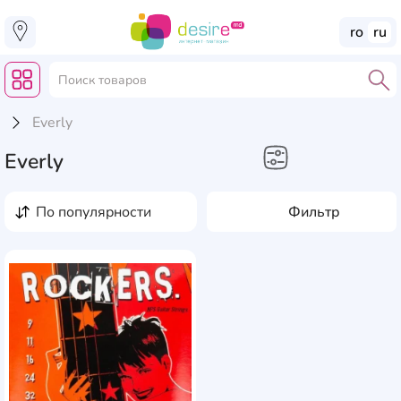
ro
ru
Everly
Everly
Хобби и творчество
по популярности
Фильтр
Струны для
музыкальных
AddCardToFavourite
инструментов