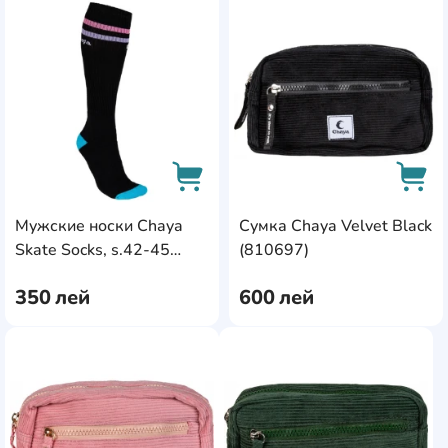
AddCardToFavourite
Add
Мужские носки Chaya
Сумка Chaya Velvet Black
AddCardToCart
AddC
Skate Socks, s.42-45
(810697)
Black (810785)
350
лей
600
лей
AddCardToFavourite
AddC