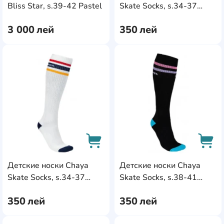
AddCardToCart
AddC
Bliss Star, s.39-42 Pastel
Skate Socks, s.34-37
Black (810785)
3 000
лей
350
лей
AddCardToFavourite
Add
Детские носки Chaya
Детские носки Chaya
AddCardToCart
AddC
Skate Socks, s.34-37
Skate Socks, s.38-41
White (810786)
Black (810785)
350
лей
350
лей