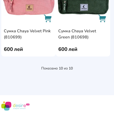
Сумка Chaya Velvet Pink
Сумка Chaya Velvet
AddCardToCart
AddCa
(810699)
Green (810698)
600
лей
600
лей
Показано
10
из
10