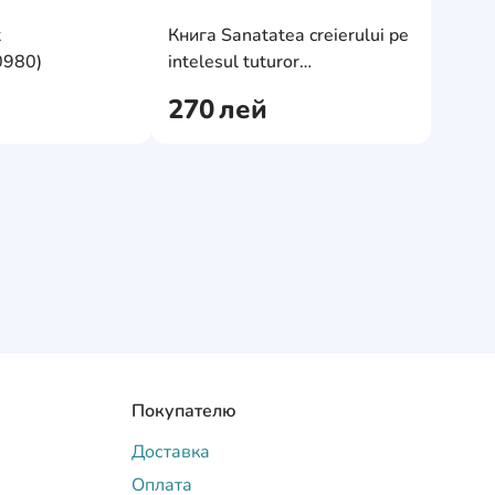
e
AddCardToFavourite
AddCardToF
t
Книга Sanatatea creierului pe
AddCardToCart
AddCardToC
0980)
intelesul tuturor
(9786069639696)
270
лей
Покупателю
Доставка
Оплата