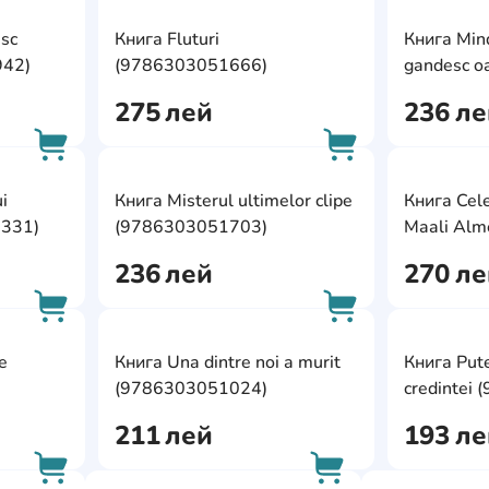
AddCardToFavourite
AddCardToFavour
esc
Книга Fluturi
Книга Mind
AddCardToCart
AddCardToCart
942)
(9786303051666)
gandesc oa
si cine sun
275
лей
236
ле
(9786303
AddCardToFavourite
AddCardToFavour
i
Книга Misterul ultimelor clipe
Книга Cele
AddCardToCart
AddCardToCart
0331)
(9786303051703)
Maali Alm
(9786303
236
лей
270
ле
AddCardToFavourite
AddCardToFavour
e
Книга Una dintre noi a murit
Книга Pute
AddCardToCart
AddCardToCart
(9786303051024)
credintei
211
лей
193
ле