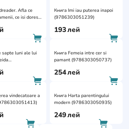
ite
AddCardToFavourite
AddCa
reader. Afla ce
Книга Imi iau puterea inapoi
AddCardToCart
AddCa
menii, ce isi doresc
(9786303051239)
t cu adevarat
й
193
лей
051833)
ite
AddCardToFavourite
AddCa
 sapte luni ale lui
Книга Femeia intre cer si
AddCardToCart
AddCa
eida
pamant (9786303050737)
050959)
й
254
лей
ite
AddCardToFavourite
AddCa
rea vindecatoare a
Книга Harta parentingului
AddCardToCart
AddCa
 (9786303051413)
modern (9786303050935)
й
249
лей