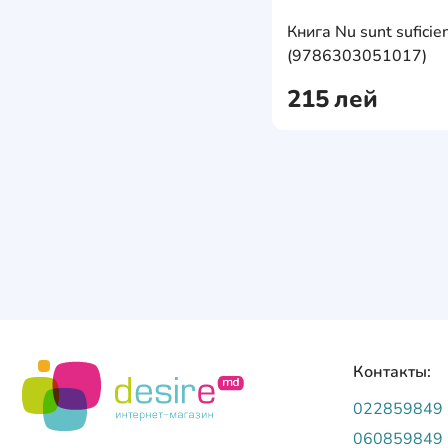
Книга Nu sunt suficie
(9786303051017)
215
лей
Контакты:
022859849
060859849