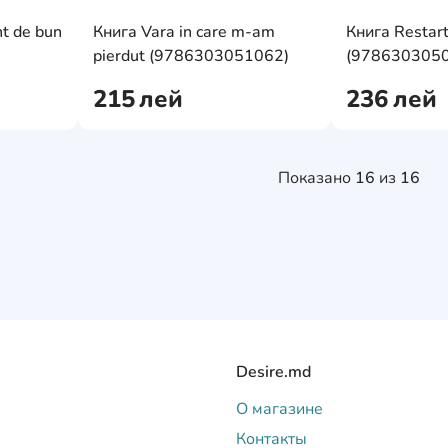
AddCardToFavourite
AddCardToFavourit
nt de bun
Книга Vara in care m-am
Книга Restar
AddCardToCart
AddCardToCart
pierdut (9786303051062)
(978630305
215
лей
236
лей
Показано
16
из
16
Desire.md
О магазине
Контакты