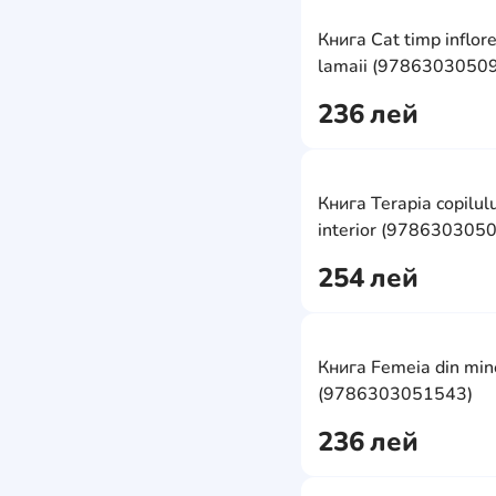
Книга Cat timp inflor
lamaii (9786303050
236
лей
Книга Terapia copilulu
interior (978630305
254
лей
Книга Femeia din min
(9786303051543)
236
лей