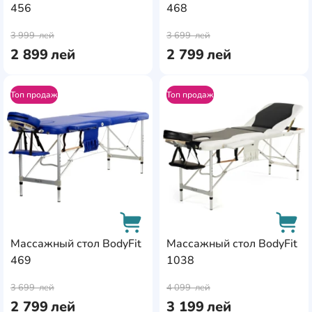
456
468
AddCardToCart
AddC
3 999
лей
3 699
лей
2 899
лей
2 799
лей
Топ продаж
Топ продаж
AddCardToFavourite
Add
Массажный стол BodyFit
Массажный стол BodyFit
469
1038
AddCardToCart
AddC
3 699
лей
4 099
лей
2 799
лей
3 199
лей