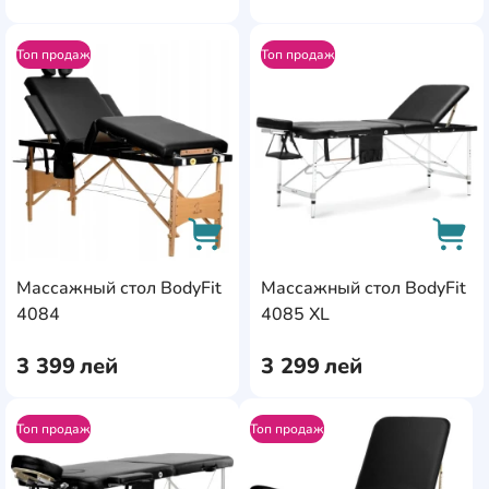
Топ продаж
Топ продаж
AddCardToFavourite
Add
Массажный стол BodyFit
Массажный стол BodyFit
AddCardToCart
AddC
4084
4085 XL
3 399
лей
3 299
лей
Топ продаж
Топ продаж
AddCardToFavourite
AddC