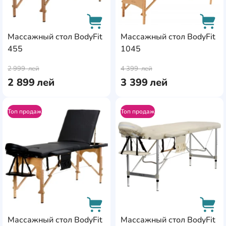
Массажный стол BodyFit
Массажный стол BodyFit
455
1045
AddCardToCart
AddC
2 999
лей
4 399
лей
2 899
лей
3 399
лей
Топ продаж
Топ продаж
AddCardToFavourite
Add
Массажный стол BodyFit
Массажный стол BodyFit