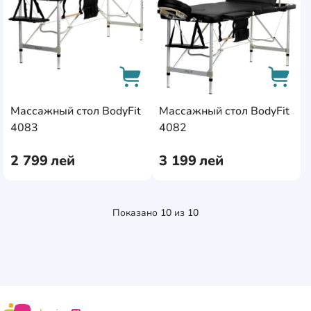
Массажный стол BodyFit
Массажный стол BodyFit
AddCardToCart
AddCa
4083
4082
2 799
лей
3 199
лей
Показано
10
из
10