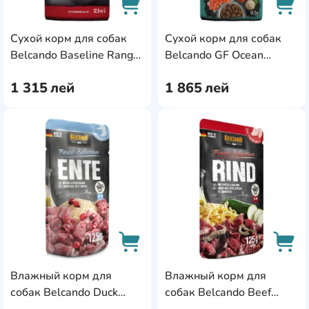
Сухой корм для собак
Сухой корм для собак
AddCardToCart
AddC
Belcando Baseline Ranger
Belcando GF Ocean
12.5kg
12.5kg
1 315
лей
1 865
лей
AddCardToFavourite
Add
Влажный корм для
Влажный корм для
AddCardToCart
AddC
собак Belcando Duck
собак Belcando Beef
125g 12pcs (511605)
125g 12pcs (511615)