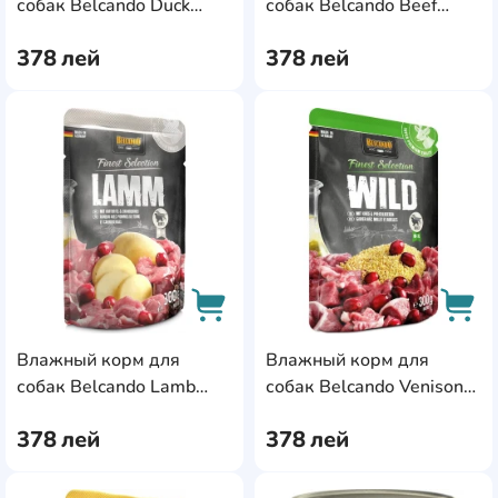
AddCardToCart
AddC
собак Belcando Duck
собак Belcando Beef
300g 6pcs (511505)
300g 6pcs (511515)
378
лей
378
лей
AddCardToFavourite
Add
Влажный корм для
Влажный корм для
AddCardToCart
AddC
собак Belcando Lamb
собак Belcando Venison
300g 6pcs (511525)
300g 6pcs (511545)
378
лей
378
лей