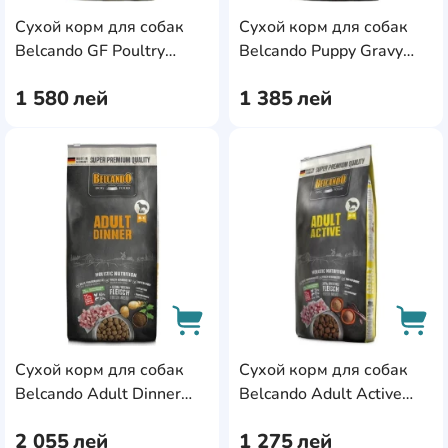
Сухой корм для собак
Сухой корм для собак
AddCardToCart
AddC
Belcando GF Poultry
Belcando Puppy Gravy
12.5kg
12.5kg
1 580
лей
1 385
лей
AddCardToFavourite
Add
Сухой корм для собак
Сухой корм для собак
AddCardToCart
AddC
Belcando Adult Dinner
Belcando Adult Active
22.5kg
12.5kg
2 055
лей
1 275
лей