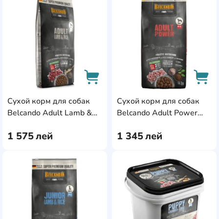
AddCardToFavourite
Add
Сухой корм для собак
Сухой корм для собак
AddCardToCart
AddC
Belcando Adult Lamb &
Belcando Adult Power
Rice 12.5kg
12.5kg
1 575
лей
1 345
лей
AddCardToFavourite
Add