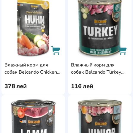
AddCardToFavourite
Add
Влажный корм для
Влажный корм для
AddCardToCart
AddC
собак Belcando Chicken
собак Belcando Turkey
300g 6pcs (511535)
800g (513105)
378
лей
116
лей
AddCardToFavourite
Add