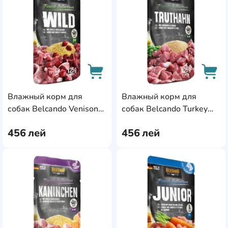
Влажный корм для
Влажный корм для
AddCardToCart
AddC
собак Belcando Venison
собак Belcando Turkey
125g 12pcs (511645)
125g 12pcs (511655)
456
лей
456
лей
AddCardToFavourite
Add