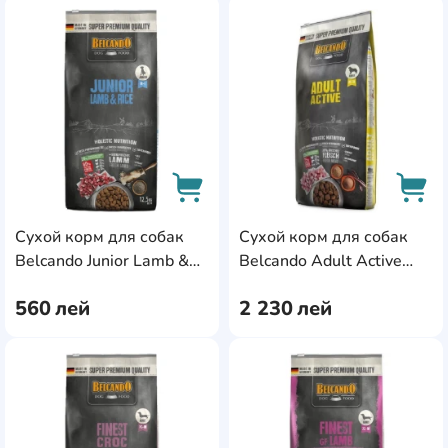
AddCardToFavourite
Add
Сухой корм для собак
Сухой корм для собак
AddCardToCart
AddC
Belcando Junior Lamb &
Belcando Adult Active
Rice 4kg
22.5kg
560
лей
2 230
лей
AddCardToFavourite
Add