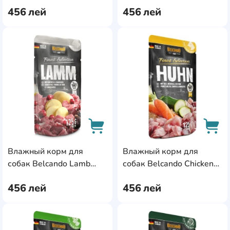
456
лей
456
лей
AddCardToFavourite
Add
Влажный корм для
Влажный корм для
AddCardToCart
AddC
собак Belcando Lamb
собак Belcando Chicken
125g 12pcs (511625)
125g 12pcs (511635)
456
лей
456
лей
AddCardToFavourite
Add