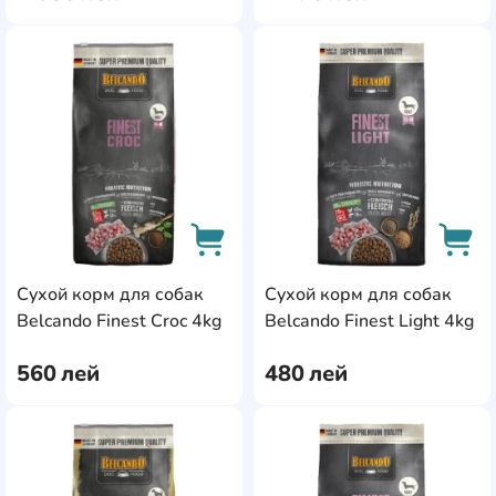
AddCardToFavourite
Add
Сухой корм для собак
Сухой корм для собак
AddCardToCart
AddC
Belcando Finest Croc 4kg
Belcando Finest Light 4kg
560
лей
480
лей
AddCardToFavourite
Add