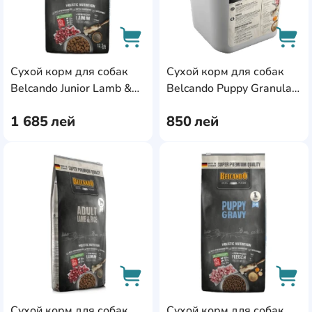
Сухой корм для собак
Сухой корм для собак
AddCardToCart
AddC
Belcando Junior Lamb &
Belcando Puppy Granula
Rice 12.5kg
Start 5kg
1 685
лей
850
лей
AddCardToFavourite
Add
Сухой корм для собак
Сухой корм для собак