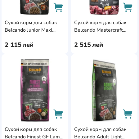
Сухой корм для собак
Сухой корм для собак
AddCardToCart
AddC
Belcando Junior Maxi
Belcando Mastercraft
22.5kg
Fresh Beef 10kg
2 115
лей
2 515
лей
AddCardToFavourite
Add
Сухой корм для собак
Сухой корм для собак
AddCardToCart
AddC
Belcando Finest GF Lamb
Belcando Adult Light