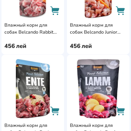
Влажный корм для
Влажный корм для
AddCardToCart
AddC
собак Belcando Rabbit
собак Belcando Junior
125g 12pcs (511665)
125g 12pcs (511675)
456
лей
456
лей
AddCardToFavourite
Add
Влажный корм для
Влажный корм для