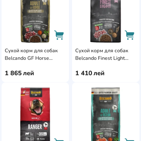
Сухой корм для собак
Сухой корм для собак
AddCardToCart
AddC
Belcando GF Horse
Belcando Finest Light
12.5kg
12.5kg
1 865
лей
1 410
лей
AddCardToFavourite
Add