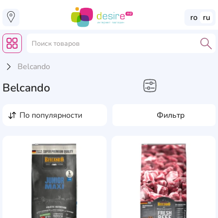
ro
ru
Belcando
Belcando
Товары для животных
по популярности
Фильтр
Сухие корма для собак
Влажные корма для
AddCardToFavourite
Add
собак