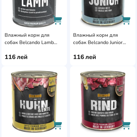
Влажный корм для
Влажный корм для
AddCardToCart
AddC
собак Belcando Lamb
собак Belcando Junior
800g (513115)
800g (513125)
116
лей
116
лей
AddCardToFavourite
Add