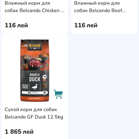
Влажный корм для
Влажный корм для
AddCardToCart
AddC
собак Belcando Chicken &
собак Belcando Beef
Duck 800g (513135)
800g (513145)
116
лей
116
лей
AddCardToFavourite
Сухой корм для собак
AddCardToCart
Belcando GF Duck 12.5kg
1 865
лей