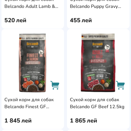
AddCardToCart
AddC
Belcando Adult Lamb &
Belcando Puppy Gravy
Rice 4kg
4kg
520
лей
455
лей
AddCardToFavourite
Add
Сухой корм для собак
Сухой корм для собак
AddCardToCart
AddC
Belcando Finest GF
Belcando GF Beef 12.5kg
Salmon 12.5kg
1 845
лей
1 865
лей