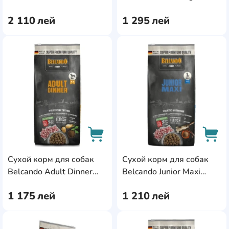
12.5kg
12.5kg
2 110
лей
1 295
лей
AddCardToFavourite
Add
Сухой корм для собак
Сухой корм для собак
AddCardToCart
AddC
Belcando Adult Dinner
Belcando Junior Maxi
12.5kg
12.5kg
1 175
лей
1 210
лей