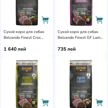
Сухой корм для собак
Сухой корм для собак
AddCardToCart
AddC
Belcando Finest Croc
Belcando Finest GF Lamb
12.5kg
4kg
1 640
лей
735
лей
AddCardToFavourite
Add