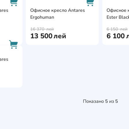
AddCardToFavourite
AddCardToFavour
ares
Офисное кресло Antares
Офисное к
Ergohuman
Ester Blac
AddCardToCart
AddCardToCart
16 370
лей
6 150
лей
13 500
лей
6 100
AddCardToFavourite
ares
AddCardToCart
Показано
5
из
5