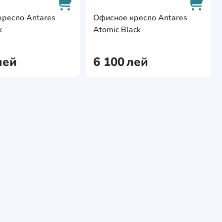
ite
AddCardToFavourite
AddCa
ресло Antares
Офисное кресло Antares
k
Atomic Black
AddCardToCart
AddCa
лей
6 100
лей