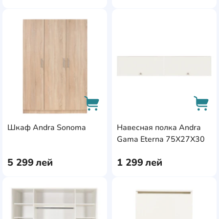
AddCardToFavourite
Add
Шкаф Andra Sonoma
Навесная полка Andra
AddCardToCart
AddC
Gama Eterna 75X27X30
5 299
лей
1 299
лей
AddCardToFavourite
Add