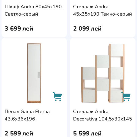
Шкаф Andra 80x45x190
Стеллаж Andra
AddCardToCart
AddC
Светло-серый
45x35x190 Темно-серый
3 699
лей
2 099
лей
AddCardToFavourite
Add
Пенал Gama Eterna
Стеллаж Andra
AddCardToCart
AddC
43.6x36x196
Decorativa 104.5x30x145
2 599
лей
5 599
лей