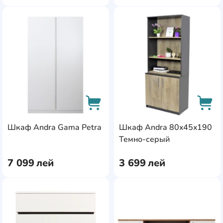
AddCardToFavourite
Add
Шкаф Andra Gama Petra
Шкаф Andra 80x45x190
AddCardToCart
AddC
Темно-серый
7 099
лей
3 699
лей
AddCardToFavourite
Add