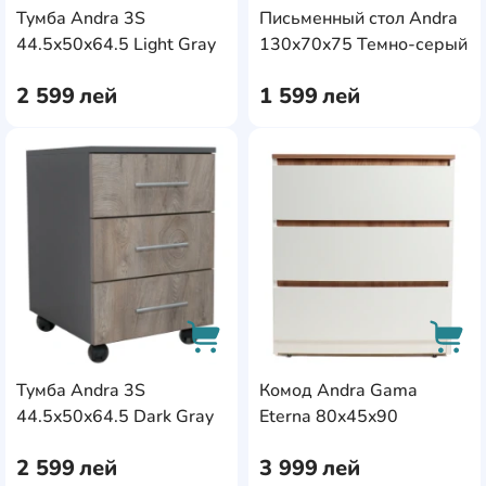
Тумба Andra 3S
Письменный стол Andra
AddCardToCart
AddC
44.5x50x64.5 Light Gray
130x70x75 Темно-серый
2 599
лей
1 599
лей
AddCardToFavourite
Add
Тумба Andra 3S
Комод Andra Gama
AddCardToCart
AddC
44.5x50x64.5 Dark Gray
Eterna 80x45x90
2 599
лей
3 999
лей