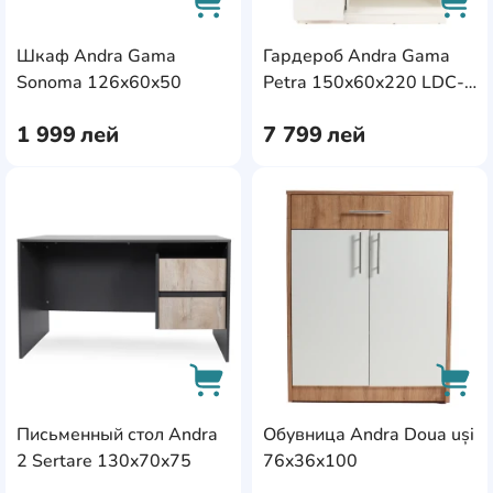
Шкаф Andra Gama
Гардероб Andra Gama
AddCardToCart
AddC
Sonoma 126x60x50
Petra 150x60x220 LDC-
G1ME-4
1 999
лей
7 799
лей
AddCardToFavourite
Add
Письменный стол Andra
Обувница Andra Doua uși
AddCardToCart
AddC
2 Sertare 130x70x75
76x36x100