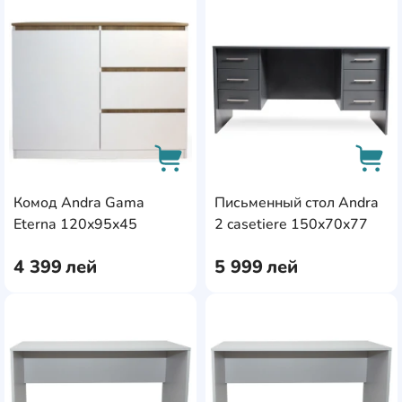
AddCardToFavourite
Add
Комод Andra Gama
Письменный стол Andra
AddCardToCart
AddC
Eterna 120x95x45
2 casetiere 150x70x77
4 399
лей
5 999
лей
AddCardToFavourite
Add