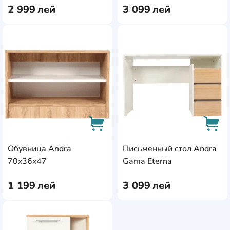
2 999
лей
3 099
лей
AddCardToFavourite
Add
Обувница Andra
Письменный стол Andra
AddCardToCart
AddC
70x36x47
Gama Eterna
1 199
лей
3 099
лей
AddCardToFavourite