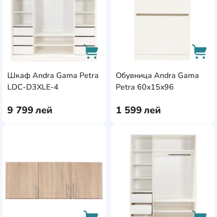
Шкаф Andra Gama Petra
Обувница Andra Gama
AddCardToCart
AddC
LDC-D3XLE-4
Petra 60x15x96
9 799
лей
1 599
лей
AddCardToFavourite
Add