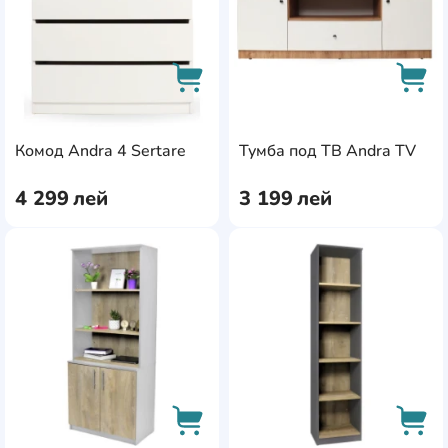
AddCardToCart
AddC
Комод Andra 4 Sertare
Тумба под ТВ Andra TV
4 299
лей
3 199
лей
AddCardToFavourite
Add