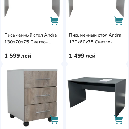
Письменный стол Andra
Письменный стол Andra
AddCardToCart
AddC
130x70x75 Светло-
120x60x75 Светло-
серый
серый
1 599
лей
1 499
лей
AddCardToFavourite
Add