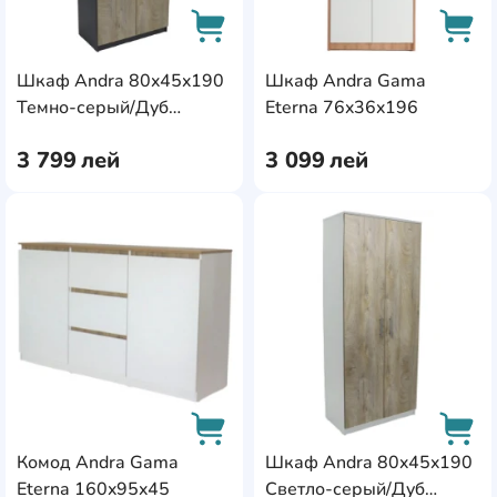
Шкаф Andra 80x45x190
Шкаф Andra Gama
AddCardToCart
AddC
Темно-серый/Дуб
Eterna 76x36x196
Каньон
3 799
лей
3 099
лей
AddCardToFavourite
Add
Комод Andra Gama
Шкаф Andra 80x45x190
Eterna 160x95x45
Светло-серый/Дуб