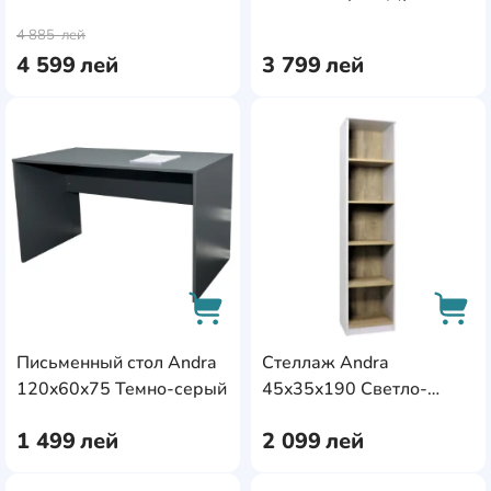
AddCardToCart
AddC
Каньон
4 885
лей
4 599
лей
3 799
лей
AddCardToFavourite
Add
Письменный стол Andra
Стеллаж Andra
AddCardToCart
AddC
120x60x75 Темно-серый
45x35x190 Светло-
серый
1 499
лей
2 099
лей