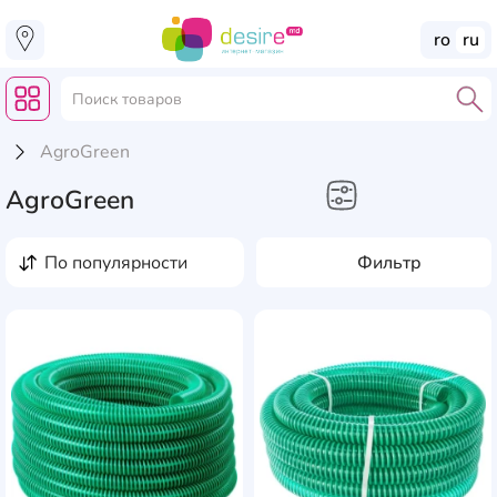
ro
ru
AgroGreen
AgroGreen
Строительство и ремонт
по популярности
Фильтр
Шланги для
смесителя
AddCardToFavourite
Add