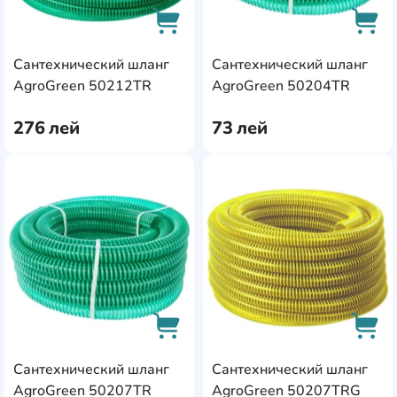
Сантехнический шланг
Сантехнический шланг
AddCardToCart
AddC
AgroGreen 50212TR
AgroGreen 50204TR
276
лей
73
лей
AddCardToFavourite
Add
Сантехнический шланг
Сантехнический шланг
AddCardToCart
AddC
AgroGreen 50207TR
AgroGreen 50207TRG