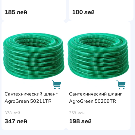
185
лей
100
лей
AddCardToFavourite
AddC
Сантехнический шланг
Сантехнический шланг
AgroGreen 50211TR
AgroGreen 50209TR
AddCardToCart
AddCa
378
лей
259
лей
347
лей
198
лей