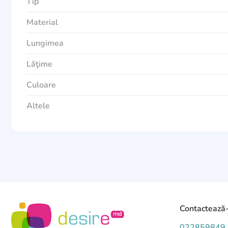
Tip
Material
Lungimea
Lăţime
Culoare
Altele
Contactează
022859849