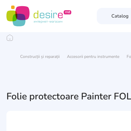
Catalog
Construcții și reparații
Accesorii pentru instrumente
Fo
Folie protectoare Painter F