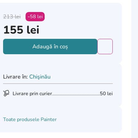
213
lei
58
lei
155
lei
Adaugă în coș
Добавить това
Livrare în:
Chişinău
Livrare prin curier
50 lei
Toate produsele
Painter