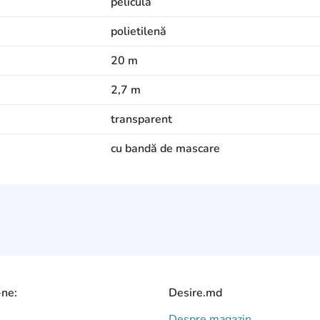
pelicula
polietilenă
20 m
2,7 m
transparent
cu bandă de mascare
-ne:
Desire.md
Despre magazin