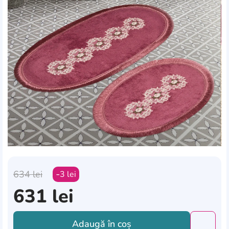
634
lei
3
lei
631
lei
Adaugă în coș