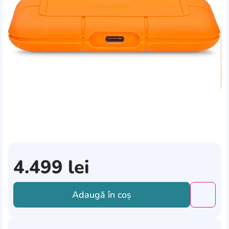
4.499
lei
Adaugă în coș
Добави