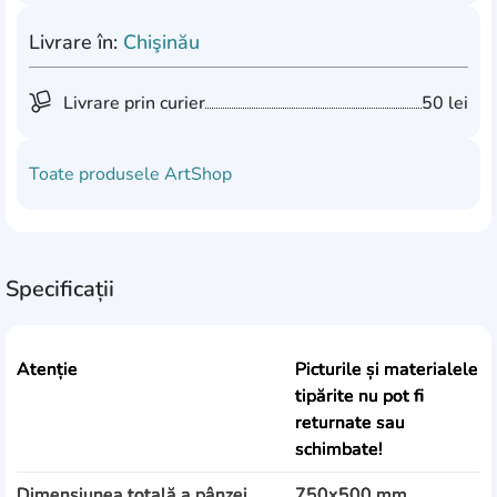
Livrare în:
Chişinău
Livrare prin curier
50 lei
Toate produsele
ArtShop
Specificații
Atenție
Picturile și materialele
tipărite nu pot fi
returnate sau
schimbate!
Dimensiunea totală a pânzei
750x500 mm