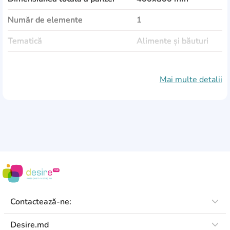
Număr de elemente
1
Tematică
Alimente și băuturi
Material de pânză
pânză
Mai multe detalii
Tipul de vopsea
latex
Ramă
lipsește
Materialul de targă
lemn
Grosime de targă
18 mm
Protecție împotriva decolorării
Da
Intindere de galerie
Da
Contactează-ne:
Desire.md