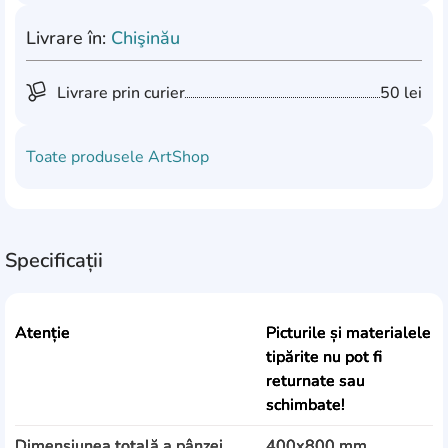
Livrare în:
Chişinău
Livrare prin curier
50 lei
Toate produsele
ArtShop
Specificații
Atenție
Picturile și materialele
tipărite nu pot fi
returnate sau
schimbate!
Dimensiunea totală a pânzei
400x800 mm