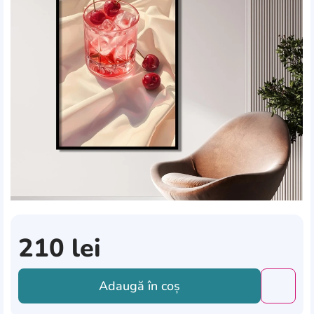
210
lei
Adaugă în coș
Добави