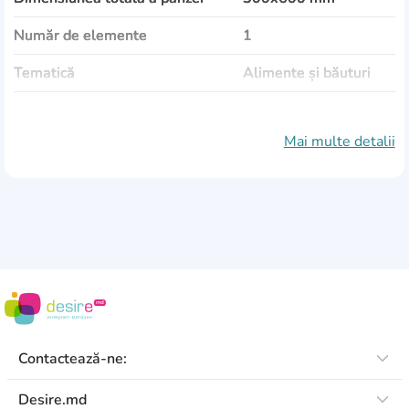
Număr de elemente
1
Tematică
Alimente și băuturi
Material de pânză
vinil autoadeziv
Mai multe detalii
Tipul de vopsea
latex
Ramă
plastic
Protecție împotriva decolorării
Da
Altele
elemente de fixare
sunt incluse
Contactează-ne:
Desire.md