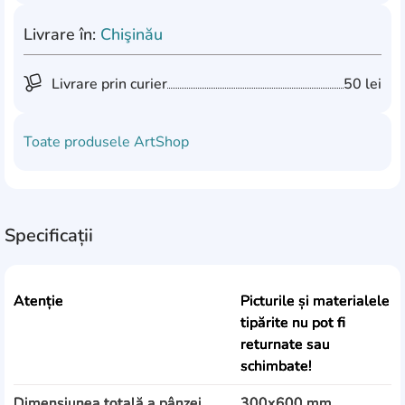
Livrare în:
Chişinău
Livrare prin curier
50 lei
Toate produsele
ArtShop
Specificații
Atenție
Picturile și materialele
tipărite nu pot fi
returnate sau
schimbate!
Dimensiunea totală a pânzei
300x600 mm