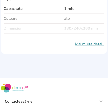
Capacitate
1 role
Culoare
alb
Dimensiuni
130x240x260 mm
Montarea pe perete
Da
Mai multe detalii
Senzor
Nu
Contactează-ne: