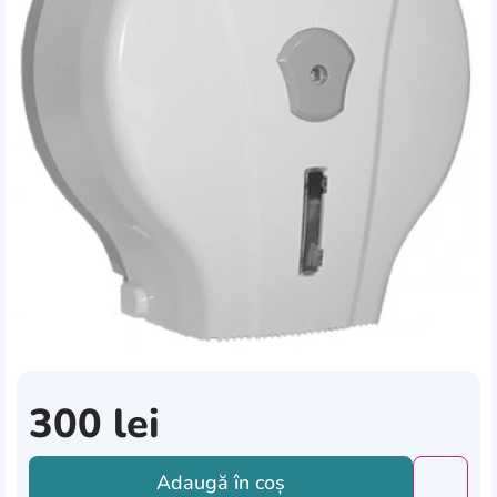
300
lei
Adaugă în coș
Добави