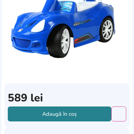
589
lei
Adaugă în coș
Добави