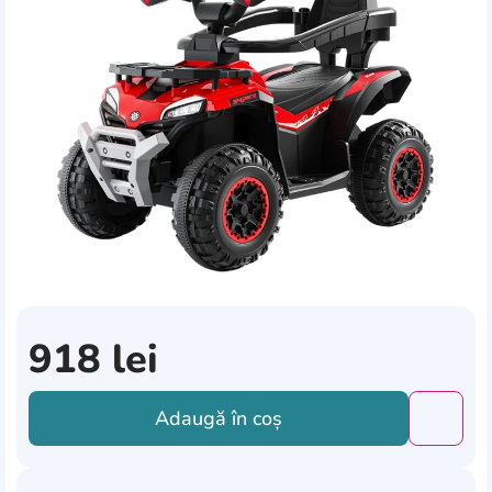
918
lei
Adaugă în coș
Добави