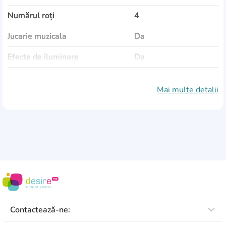
Numărul roți
4
Jucarie muzicala
Da
Efecte de iluminare
Da
Miner pentru parinti
Da
Mai multe detalii
Suport pentru picioare
Da
Material
plastic
Material roți
EVA
Culoare
rosu
Dimensiuni
89x43x93 cm
Barieră de protecție
Da
Contactează-ne: