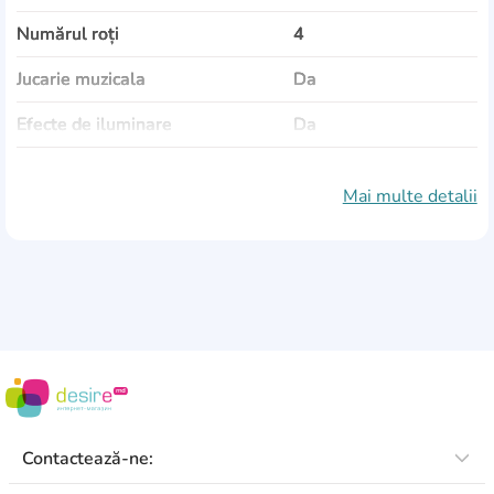
Numărul roți
4
Jucarie muzicala
Da
Efecte de iluminare
Da
Material
plastic
Mai multe detalii
Culoare
albastru
Contactează-ne: