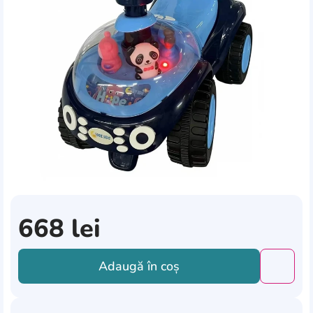
668
lei
Adaugă în coș
Добави