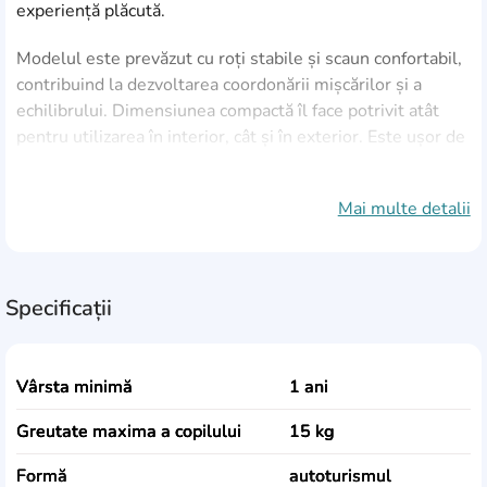
experiență plăcută.
Modelul este prevăzut cu roți stabile și scaun confortabil,
contribuind la dezvoltarea coordonării mișcărilor și a
echilibrului. Dimensiunea compactă îl face potrivit atât
pentru utilizarea în interior, cât și în exterior. Este ușor de
manevrat și poate deveni rapid una dintre jucăriile
preferate ale copilului.
Mai multe detalii
Specificații
Vârsta minimă
1 ani
Greutate maxima a copilului
15 kg
Formă
autoturismul