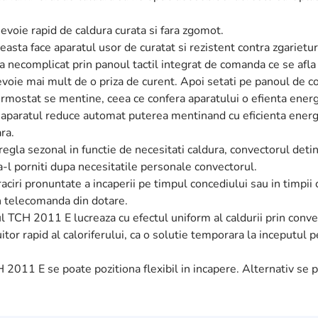
 nevoie rapid de caldura curata si fara zgomot.
easta face aparatul usor de curatat si rezistent contra zgarietur
liza necomplicat prin panoul tactil integrat de comanda ce se afl
voie mai mult de o priza de curent. Apoi setati pe panoul de co
 termostat se mentine, ceea ce confera aparatului o efienta ene
a, aparatul reduce automat puterea mentinand cu eficienta ene
ra.
egla sezonal in functie de necesitati caldura, convectorul detin
a-l porniti dupa necesitatile personale convectorul.
iri pronuntate a incaperii pe timpul concediului sau in timpii 
in telecomanda din dotare.
l TCH 2011 E lucreaza cu efectul uniform al caldurii prin convec
or rapid al caloriferului, ca o solutie temporara la inceputul pe
H 2011 E se poate pozitiona flexibil in incapere. Alternativ se