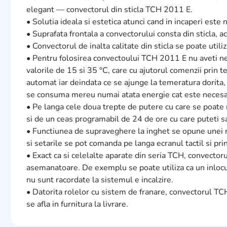
elegant — convectorul din sticla TCH 2011 E.
• Solutia ideala si estetica atunci cand in incaperi este
• Suprafata frontala a convectorului consta din sticla, ac
• Convectorul de inalta calitate din sticla se poate uti
• Pentru folosirea convectoului TCH 2011 E nu aveti ne
valorile de 15 si 35 °C, care cu ajutorul comenzii prin
automat iar deindata ce se ajunge la temeratura dorit
se consuma mereu numai atata energie cat este necesa
• Pe langa cele doua trepte de putere cu care se poate r
si de un ceas programabil de 24 de ore cu care puteti s
• Functiunea de supraveghere la inghet se opune unei rac
si setarile se pot comanda pe langa ecranul tactil si pr
• Exact ca si celelalte aparate din seria TCH, convectoru
asemanatoare. De exemplu se poate utiliza ca un inlocuit
nu sunt racordate la sistemul e incalzire.
• Datorita rolelor cu sistem de franare, convectorul TC
se afla in furnitura la livrare.