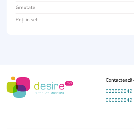
Greutate
Roți in set
Contactează
022859849
060859849