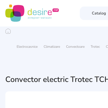
Catalog
Electrocasnice
Climatizare
Convectoare
Trotec
C
Convector electric Trotec T