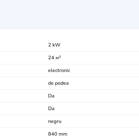
2 kW
24 м²
electronic
de podea
Da
Da
negru
840 mm