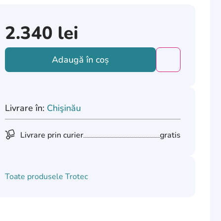
2.340
lei
Adaugă în coș
Добавить това
Livrare în:
Chişinău
Livrare prin curier
gratis
Toate produsele
Trotec