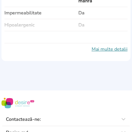
mahra
Impermeabilitate
Da
Hipoalergenic
Da
Aerisire
Da
Fixarea
elastic
Mai multe detalii
Material 1
membrană
Contactează-ne: