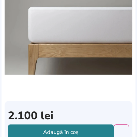
2.100
lei
Adaugă în coș
Добави