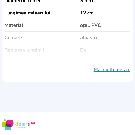
Diametrul funiei
3 mm
Lungimea mânerului
12 cm
Material
oțel, PVC
Culoare
albastru
Reglarea lungimii
Da
Mânere
Da
Mai multe detalii
Atașarea mânerelor
rulmenți
Greutate
158 g