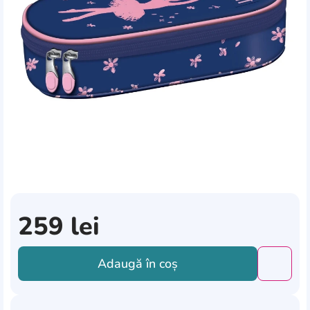
259
lei
Adaugă în coș
Добави