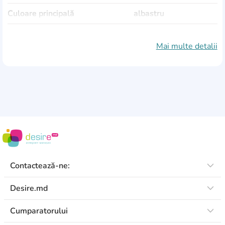
Culoare principală
albastru
Culori suplimentare
roz
Mai multe detalii
Formă
ovală
Balamale pentru accesorii
Da
Cu umplutură
Nu
Numărul de compartimente
1
Numărul de reveruri
1
Greutate
160 gr
Contactează-ne:
Desire.md
Cumparatorului