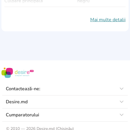
Culoare principală
negru
Culori suplimentare
albastru
Mai multe detalii
Formă
ovală
Balamale pentru accesorii
Da
Cu umplutură
Nu
Numărul de compartimente
1
Numărul de reveruri
1
Greutate
160 gr
Contactează-ne:
Desire.md
Cumparatorului
©
2010 — 2026 Desire.md (Chişinău)