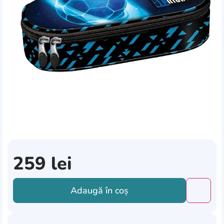
259
lei
Adaugă în coș
Добави