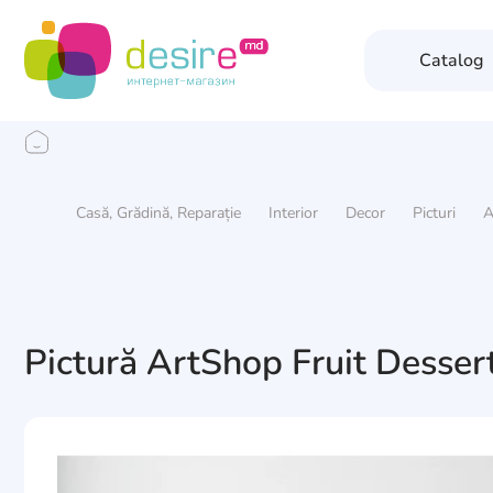
Catalog
Casă, Grădină, Reparație
Interior
Decor
Picturi
A
Pictură ArtShop Fruit Dess