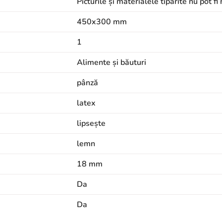
Picturile și materialele tipărite nu pot f
450x300 mm
1
Alimente și băuturi
pânză
latex
lipsește
lemn
18 mm
Da
Da