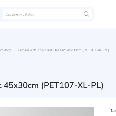
rtShop
Pictură ArtShop Fruit Dessert 45x30cm (PET107-XL-PL)
ert 45x30cm (PET107-XL-PL)
Co