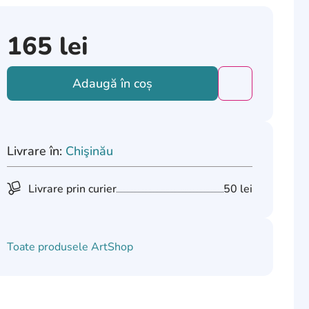
165
lei
Adaugă în coș
Добавить това
Livrare în:
Chişinău
Livrare prin curier
50 lei
Toate produsele
ArtShop