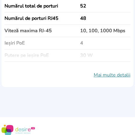
Numărul total de porturi
52
Numărul de porturi RJ45
48
Viteză maxima RJ-45
10, 100, 1000 Mbps
Ieșiri PoE
4
Putere pe ieșire PoE
30 W
Porturi SFP
1х 100 Mbps
Mai multe detalii
Rata de date
77.37 Mb/s
Lățime de bandă internă
104 Gb/sec
Detecție polarității
Auto MDI/MDIX
Consum de energie
40 W
Dimensiuni (LxAxÎ)
253х443х43.9 mm