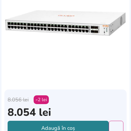
8.056
lei
2
lei
8.054
lei
Adaugă în coș