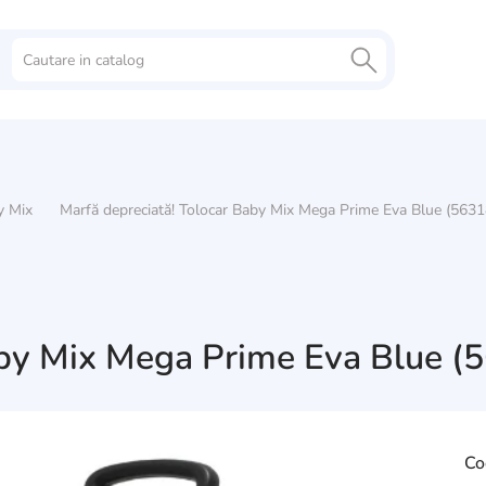
y Mix
Marfă depreciată! Tolocar Baby Mix Mega Prime Eva Blue (5631
aby Mix Mega Prime Eva Blue (
Co