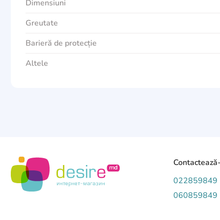
Dimensiuni
Greutate
Barieră de protecție
Altele
Contactează
022859849
060859849