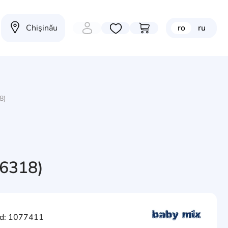
Chişinău
ro
ru
Избранные товары
Перейти в корзину
8)
56318)
d: 1077411