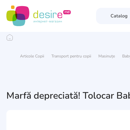
Catalog
Articole Copii
Transport pentru copii
Masinuțe
Bab
Marfă depreciată! Tolocar B