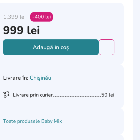
1.399
lei
400
lei
999
lei
Adaugă în coș
Добавить това
Livrare în:
Chişinău
Livrare prin curier
50 lei
Toate produsele
Baby Mix