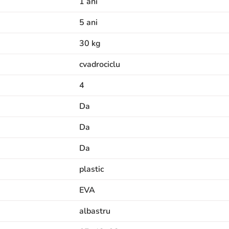
1 ani
5 ani
30 kg
cvadrociclu
4
Da
Da
Da
plastic
EVA
albastru