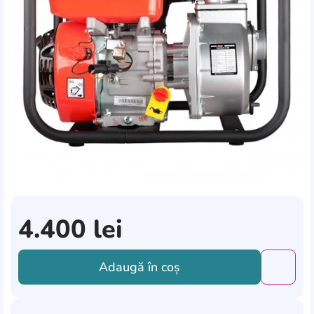
4.400
lei
Adaugă în coș
Добави