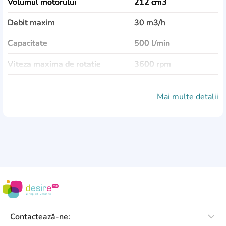
Volumul motorului
212 cm3
Debit maxim
30 m3/h
Capacitate
500 l/min
Viteza maxima de rotatie
3600 rpm
Adâncimea de submersie
8 m
Mai multe detalii
Putere maximă de aspirare
28 m
Putere
4300 W
Calitatea apei
apa curată
Temperatura max. a lichidului
40 °C
Greutate
23 kg
Dimensiuni (ÎxLxA)
490x400x415 mm
Contactează-ne: