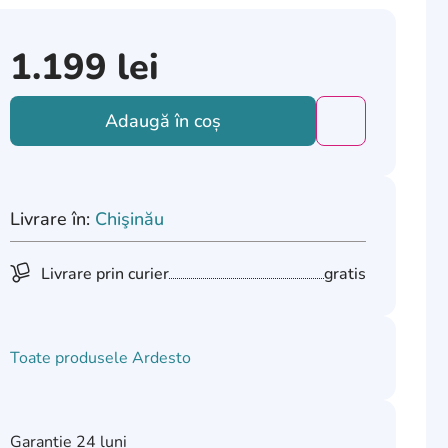
1.199
lei
Adaugă în coș
Добавить това
Livrare în:
Chişinău
Livrare prin curier
gratis
Toate produsele
Ardesto
Garanție
24 luni