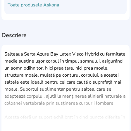
Toate produsele
Askona
Descriere
Salteaua Serta Azure Bay Latex Visco Hybrid cu fermitate
medie susține ușor corpul în timpul somnului, asigurând
un somn odihnitor. Nici prea tare, nici prea moale,
structura moale, mulată pe conturul corpului, a acestei
saltele este ideală pentru cei care caută o suprafață mai
moale. Suportul suplimentar pentru saltea, care se
adaptează corpului, ajută la menținerea alinierii naturale a
coloanei vertebrale prin susținerea curburii lombare.
Acesta oferă un suport echilibrat în cinci puncte diferite în
timpul somnului, reducând presiunea, relaxând mușchii și