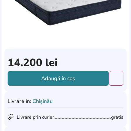
14.200
lei
Adaugă în coș
Добави
Livrare în:
Chişinău
Livrare prin curier
gratis