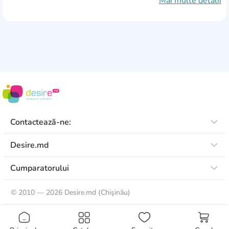
Mai multe detalii
Saltea zonală
Da
Numărul de zone
5
Materialul 1
lână
Material 2
Visco gel
Material 3
latex
Contactează-ne:
Desire.md
Cumparatorului
©
2010 — 2026 Desire.md (Chişinău)