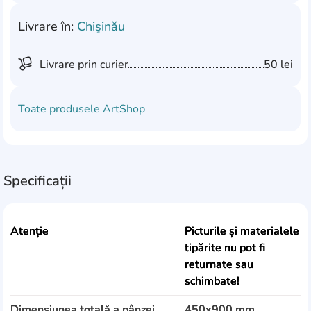
Livrare în:
Chişinău
Livrare prin curier
50 lei
Toate produsele
ArtShop
Specificații
Atenție
Picturile și materialele
tipărite nu pot fi
returnate sau
schimbate!
Dimensiunea totală a pânzei
450x900 mm