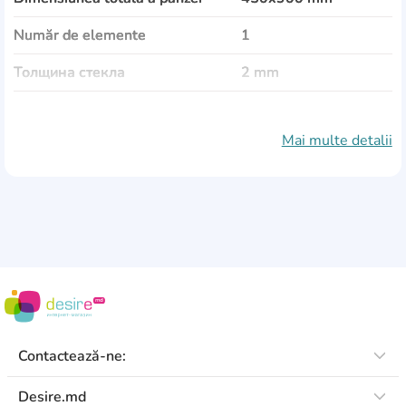
Număr de elemente
1
Толщина стекла
2 mm
Tematică
Alimente și băuturi
Mai multe detalii
Material de pânză
sticlă
Ramă
plastic
Protecția împotriva umidității
Da
Protecție împotriva decolorării
Da
Altele
elemente de fixare
sunt incluse
Contactează-ne:
Desire.md