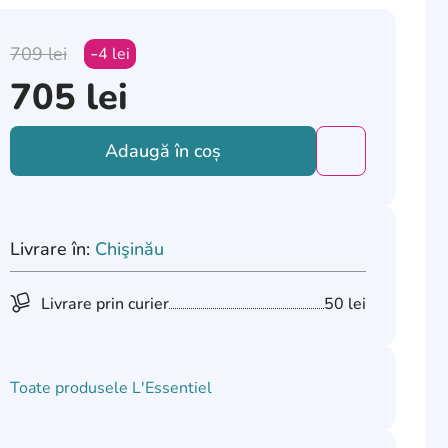
709
lei
4
lei
705
lei
Adaugă în coș
Добавить това
Livrare în:
Chişinău
Livrare prin curier
50 lei
Toate produsele
L'Essentiel