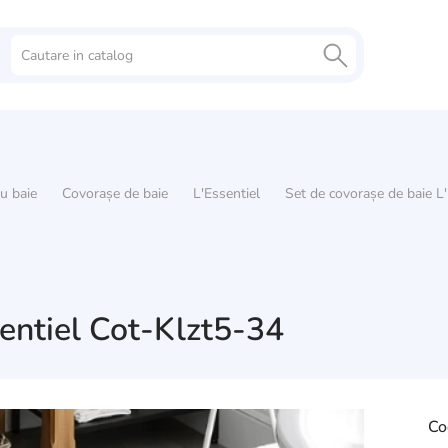
ru baie
Covorașe de baie
L'Essentiel
Set de covorașe de baie L
sentiel Cot-Klzt5-34
Co