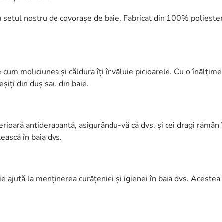
cu setul nostru de covorașe de baie. Fabricat din 100% poliester
 cum moliciunea și căldura îți învăluie picioarele. Cu o înălți
eșiți din duș sau din baie.
erioară antiderapantă, asigurându-vă că dvs. și cei dragi rămân 
tească în baia dvs.
e ajută la menținerea curățeniei și igienei în baia dvs. Aceste