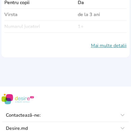
Pentru copii
Da
Virsta
de la 3 ani
Numarul jucatori
1+
Dimensiuni
9x9x6 cm
Mai multe detalii
Producator
China
Contactează-ne:
Desire.md