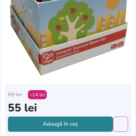
69
lei
14
lei
55
lei
Adaugă în coș
Добави