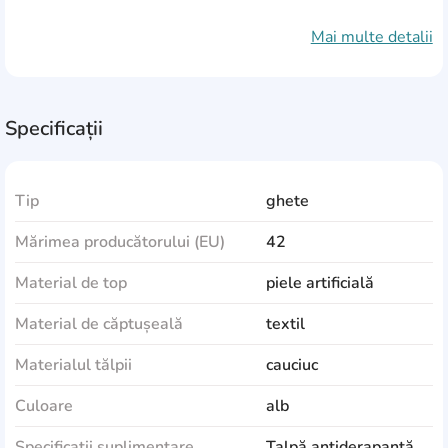
în care producătorul specifică o altă metodă de curățare
Mai multe detalii
pe produs sau ambalaj.
• Evitați să vă umeziți foarte mult în timp ce purtați
• Păstrați pantofii folosind inserții speciale sau hârtie
pentru a le menține forma.
Specificații
Tip
ghete
Mărimea producătorului (EU)
42
Material de top
piele artificială
Material de căptușeală
textil
Materialul tălpii
cauciuc
Culoare
alb
Specificații suplimentare
Talpă antiderapantă