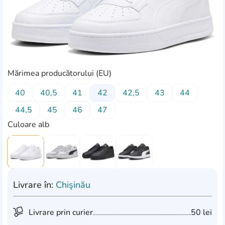
Mărimea producătorului (EU)
40
40,5
41
42
42,5
43
44
44,5
45
46
47
Culoare alb
Livrare în:
Chişinău
Livrare prin curier
50 lei