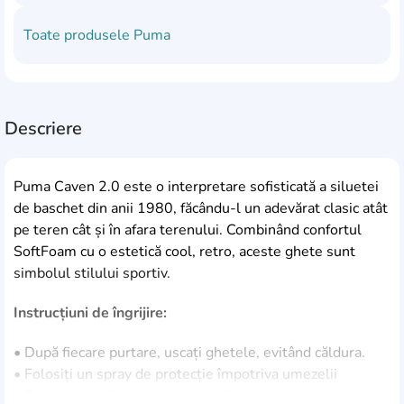
Toate produsele
Puma
Descriere
Puma Caven 2.0 este o interpretare sofisticată a siluetei
de baschet din anii 1980, făcându-l un adevărat clasic atât
pe teren cât și în afara terenului. Combinând confortul
SoftFoam cu o estetică cool, retro, aceste ghete sunt
simbolul stilului sportiv.
Instrucțiuni de îngrijire:
• După fiecare purtare, uscați ghetele, evitând căldura.
• Folosiți un spray de protecție împotriva umezelii
• Se recomandă curățarea chimică, cu excepția cazului