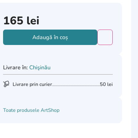
165
lei
Adaugă în coș
Добавить това
Livrare în:
Chişinău
Livrare prin curier
50 lei
Toate produsele
ArtShop