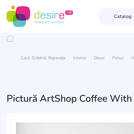
Catalog
Casă, Grădină, Reparație
Interior
Decor
Picturi
A
Pictură ArtShop Coffee Wit