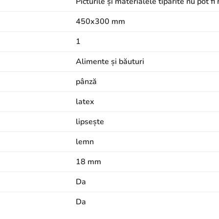
Picturile și materialele tipărite nu pot f
450x300 mm
1
Alimente și băuturi
pânză
latex
lipsește
lemn
18 mm
Da
Da