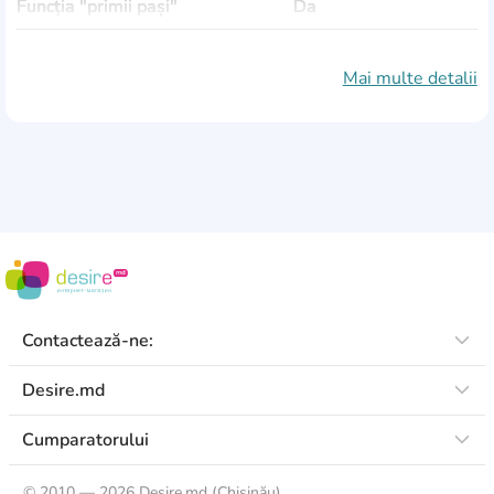
Funcția "primii pași"
Da
Alimentare
2xAA
Mai multe detalii
Material
plastic
Culoare principală
roz
Greutate produsului
1,38 kg
Dimensiuni
42x34x45 сm
Contactează-ne:
Desire.md
Cumparatorului
©
2010 — 2026 Desire.md (Chişinău)