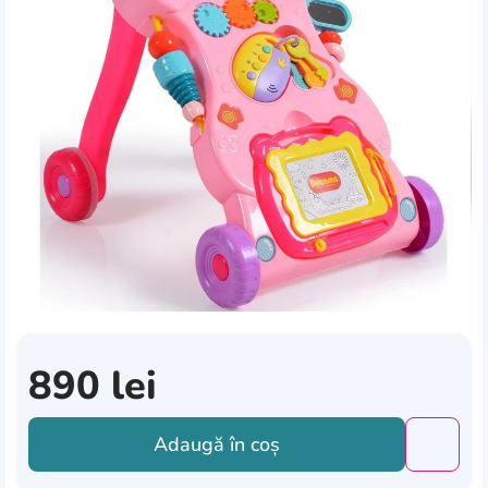
890
lei
Adaugă în coș
Добави