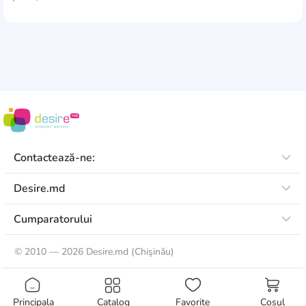
un efect cosmetic semnificativ.
Acesta este un supliment absolut natural, care este
prezent în produsele alimentare și în organismul uman —
fiind benefic pentru toți, indiferent de vârstă sau starea
de sănătate.
Contactează-ne:
Desire.md
Cumparatorului
©
2010 — 2026 Desire.md (Chişinău)
Principala
Catalog
Favorite
Coșul