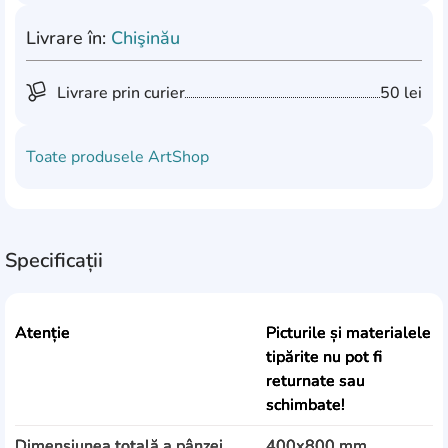
Livrare în:
Chişinău
Livrare prin curier
50 lei
Toate produsele
ArtShop
Specificații
Atenție
Picturile și materialele
tipărite nu pot fi
returnate sau
schimbate!
Dimensiunea totală a pânzei
400x800 mm