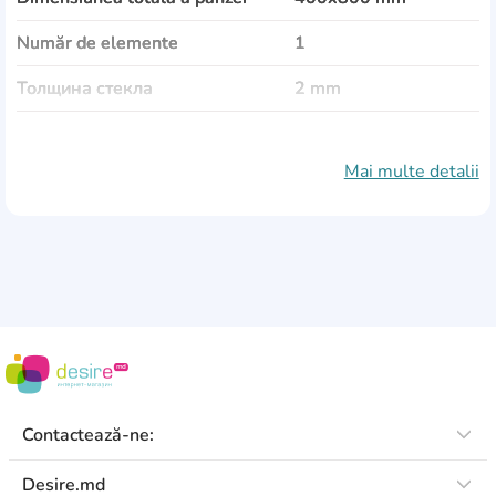
Număr de elemente
1
Толщина стекла
2 mm
Tematică
Alimente și băuturi
Mai multe detalii
Material de pânză
sticlă
Ramă
plastic
Protecția împotriva umidității
Da
Protecție împotriva decolorării
Da
Altele
elemente de fixare
sunt incluse
Contactează-ne:
Desire.md