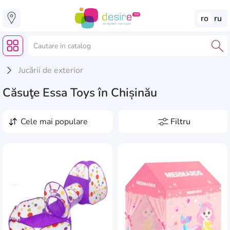
ro
ru
Jucării de exterior
Căsuţe Essa Toys în Chișinău
cele mai populare
Filtru
Preț, lei
de la
pînă la
Producători
1
AddCardToFavourite
Add
4Play
3
Masă, kg
Baby Land
1
0
0
0
0
0.95
2
Baby Mix
2
Vârsta