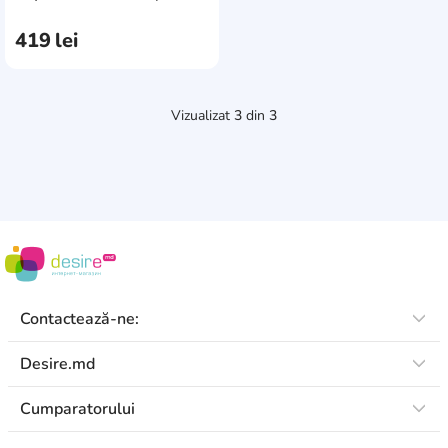
Injusa
2
9)
419
lei
Molto
1
New World
1
Vizualizat
3
din
3
Pilsan
10
Pituso
1
PlayPark
6
Contactează-ne:
Desire.md
Cumparatorului