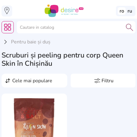
ro
ru
Pentru baie și duș
Scruburi și peeling pentru corp Queen
Skin în Chișinău
cele mai populare
Filtru
Producători
1
Artdeco
2
Aromă
AddCardToFavourite
Bielenda
9
0
0
0
0
0
0
0
cafea
1
Biotherm
1
Clasificare
0
0
0
0
0
0
0
0
0
0
0
Bioton
1
0
0
mass market
1