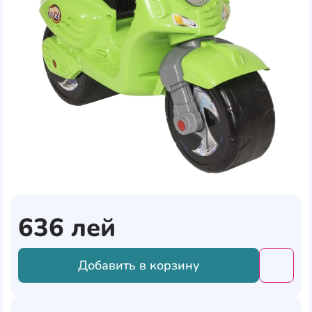
636
лей
Добавить в корзину
Добави