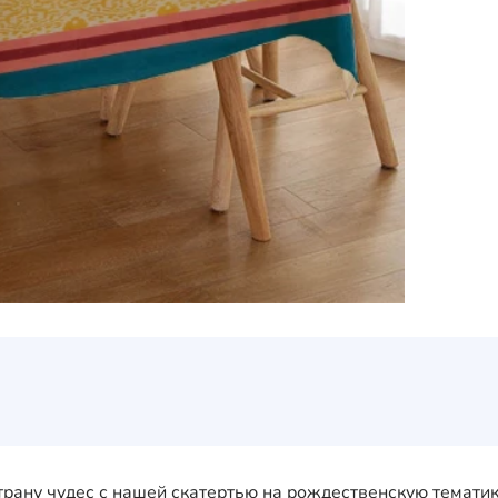
трану чудес с нашей скатертью на рождественскую темати