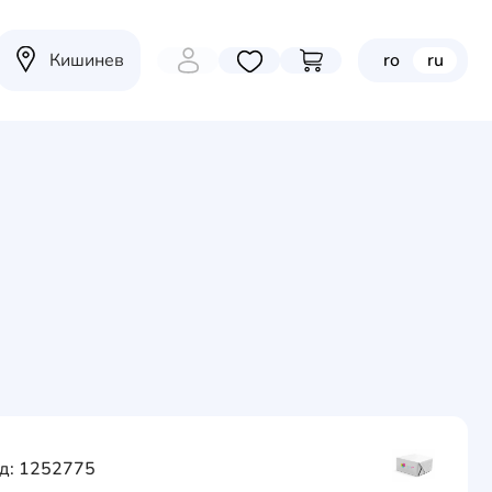
Кишинев
ro
ru
Избранные товары
Перейти в корзину
д: 1252775