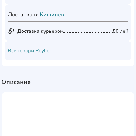
Доставка в:
Кишинев
Доставка курьером
50 лей
Все товары
Reyher
Описание
DIN 7982 описывает самонарезающий винт с острым
концом и головкой под потай из нержавеющей стали A2.
Этот тип винта специально разработан для создания резьбы
в металлических и пластиковых материалах без