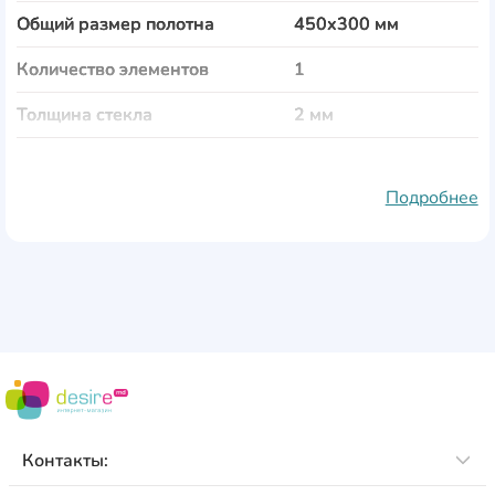
Общий размер полотна
450x300 мм
Количество элементов
1
Толщина стекла
2 мм
Тематика
Еда и напитки
Подробнее
Материал полотна
стекло
Рама
пластик
Защита от влаги
Да
Защита от выгорания
Да
Особенности
крепления входят в
комплект
Контакты: